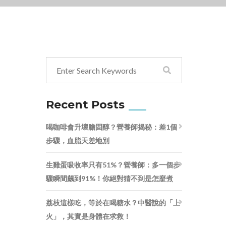
Recent Posts
喝咖啡會升壞膽固醇？營養師揭秘：差1個
步驟，血脂天差地別
生雞蛋吸收率只有51%？營養師：多一個步
驟瞬間飆到91%！你絕對猜不到是怎麼煮
荔枝這樣吃，等於在喝糖水？中醫說的「上
火」，其實是身體在求救！