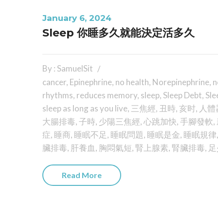
January 6, 2024
Sleep 你睡多久就能決定活多久
By : SamuelSit
cancer
,
Epinephrine
,
no health
,
Norepinephrine
,
n
rhythms
,
reduces memory
,
sleep
,
Sleep Debt
,
Sle
sleep as long as you live
,
三焦經
,
丑時
,
亥时
,
人體
大腸排毒
,
子時
,
少陽三焦經
,
心跳加快
,
手腳發軟
,
症
,
睡商
,
睡眠不足
,
睡眠問題
,
睡眠是金
,
睡眠規律
臟排毒
,
肝養血
,
胸悶氣短
,
腎上腺素
,
腎臟排毒
,
足
Read More