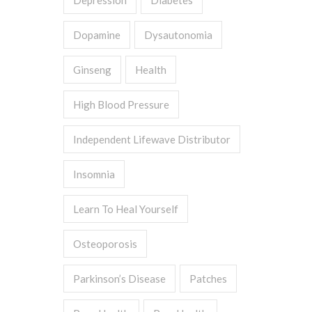
Depression
Diabetes
Dopamine
Dysautonomia
Ginseng
Health
High Blood Pressure
Independent Lifewave Distributor
Insomnia
Learn To Heal Yourself
Osteoporosis
Parkinson’s Disease
Patches