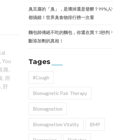
臭豆腐的「臭」，是壞掉還是發酵？99%人
都搞錯！世界臭食物排行榜一次看
麵包師傅絕不吃的麵包，你還在買？3秒判
斷添加劑的真相！
cal
Tages
,
You
長壽
,
奏
,
癌
#cough
心
,
肝
Biomagnetic Pair Therapy
Biomagnetism
Biomagnetism Vitality
BMP