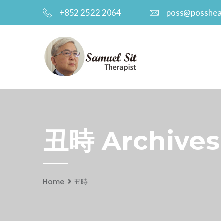
+852 2522 2064
poss@posshea
丑時 Archives
Home
丑時