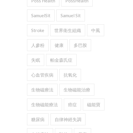
Poss Health
PossHealth
SamuelSit
Samuel Sit
Stroke
世界衛生組織
中風
人參粉
健康
多巴胺
失眠
帕金森氏症
心血管疾病
抗氧化
生物磁療法
生物磁能治療
生物磁能療法
癌症
磁能寶
糖尿病
自律神經失調