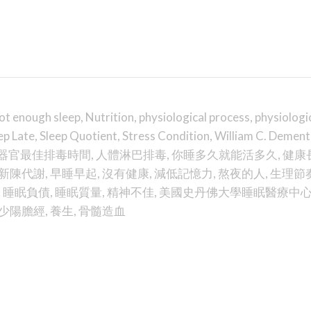
ot enough sleep
,
Nutrition
,
physiological process
,
physiologi
ep Late
,
Sleep Quotient
,
Stress Condition
,
William C. Dement
器官最佳排毒時間
,
人體淋巴排毒
,
你睡多久就能活多久
,
健康
新陳代謝
,
早睡早起
,
沒有健康
,
減低記憶力
,
熬夜的人
,
生理節
,
睡眠負債
,
睡眠質量
,
精神不佳
,
美國史丹佛大學睡眠醫療中
少陽膽經
,
養生
,
骨髓造血