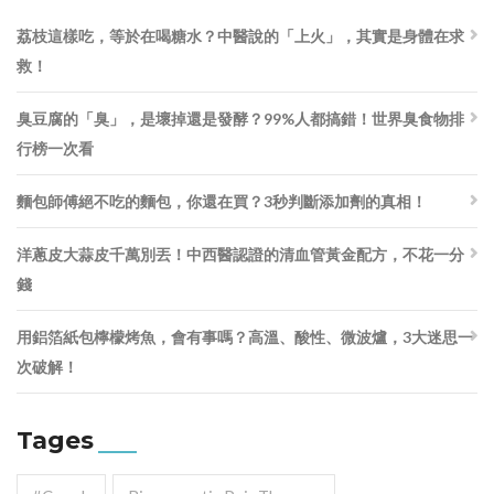
荔枝這樣吃，等於在喝糖水？中醫說的「上火」，其實是身體在求
救！
臭豆腐的「臭」，是壞掉還是發酵？99%人都搞錯！世界臭食物排
行榜一次看
麵包師傅絕不吃的麵包，你還在買？3秒判斷添加劑的真相！
洋蔥皮大蒜皮千萬別丟！中西醫認證的清血管黃金配方，不花一分
錢
用鋁箔紙包檸檬烤魚，會有事嗎？高溫、酸性、微波爐，3大迷思一
次破解！
Tages