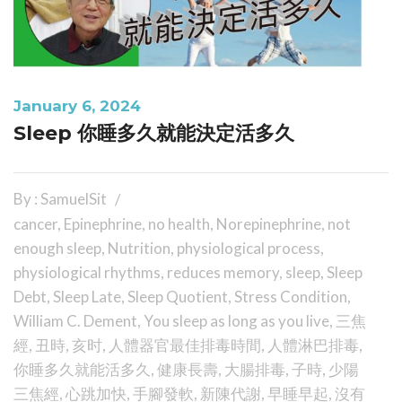
January 6, 2024
Sleep 你睡多久就能決定活多久
By : SamuelSit
cancer
,
Epinephrine
,
no health
,
Norepinephrine
,
not
enough sleep
,
Nutrition
,
physiological process
,
physiological rhythms
,
reduces memory
,
sleep
,
Sleep
Debt
,
Sleep Late
,
Sleep Quotient
,
Stress Condition
,
William C. Dement
,
You sleep as long as you live
,
三焦
經
,
丑時
,
亥时
,
人體器官最佳排毒時間
,
人體淋巴排毒
,
你睡多久就能活多久
,
健康長壽
,
大腸排毒
,
子時
,
少陽
三焦經
,
心跳加快
,
手腳發軟
,
新陳代謝
,
早睡早起
,
沒有