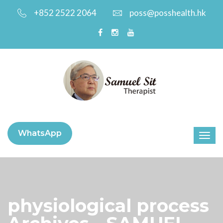
+852 2522 2064
poss@posshealth.hk
WhatsApp
physiological process