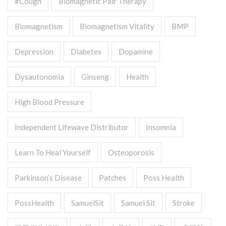
#cough
Biomagnetic Pair Therapy
Biomagnetism
Biomagnetism Vitality
BMP
Depression
Diabetes
Dopamine
Dysautonomia
Ginseng
Health
High Blood Pressure
Independent Lifewave Distributor
Insomnia
Learn To Heal Yourself
Osteoporosis
Parkinson’s Disease
Patches
Poss Health
PossHealth
SamuelSit
Samuel Sit
Stroke