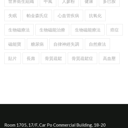
世界衛生組織
中風
人參粉
健康
多巴胺
失眠
帕金森氏症
心血管疾病
抗氧化
生物磁療法
生物磁能治療
生物磁能療法
癌症
磁能寶
糖尿病
自律神經失調
自然療法
貼片
長壽
骨質疏鬆
骨質疏鬆症
高血壓
Room 1705, 17/F, Car Po Commercial Building, 18-20