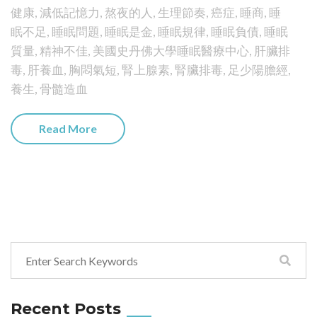
健康
,
減低記憶力
,
熬夜的人
,
生理節奏
,
癌症
,
睡商
,
睡
眠不足
,
睡眠問題
,
睡眠是金
,
睡眠規律
,
睡眠負債
,
睡眠
質量
,
精神不佳
,
美國史丹佛大學睡眠醫療中心
,
肝臟排
毒
,
肝養血
,
胸悶氣短
,
腎上腺素
,
腎臟排毒
,
足少陽膽經
,
養生
,
骨髓造血
Read More
Recent Posts