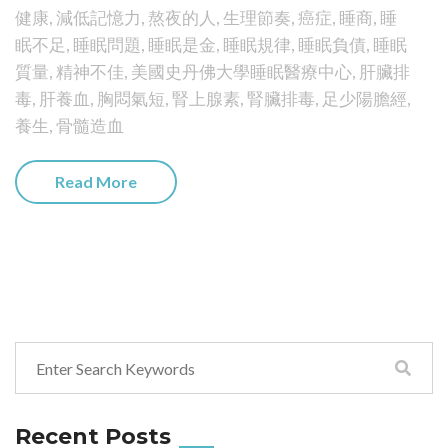
健康
,
減低記憶力
,
熬夜的人
,
生理節奏
,
癌症
,
睡商
,
睡
眠不足
,
睡眠問題
,
睡眠是金
,
睡眠規律
,
睡眠負債
,
睡眠
質量
,
精神不佳
,
美國史丹佛大學睡眠醫療中心
,
肝臟排
毒
,
肝養血
,
胸悶氣短
,
腎上腺素
,
腎臟排毒
,
足少陽膽經
,
養生
,
骨髓造血
Read More
Recent Posts