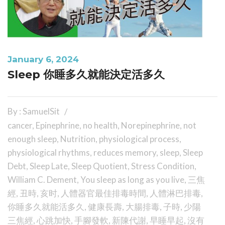
January 6, 2024
Sleep 你睡多久就能決定活多久
By : SamuelSit
cancer
,
Epinephrine
,
no health
,
Norepinephrine
,
not
enough sleep
,
Nutrition
,
physiological process
,
physiological rhythms
,
reduces memory
,
sleep
,
Sleep
Debt
,
Sleep Late
,
Sleep Quotient
,
Stress Condition
,
William C. Dement
,
You sleep as long as you live
,
三焦
經
,
丑時
,
亥时
,
人體器官最佳排毒時間
,
人體淋巴排毒
,
你睡多久就能活多久
,
健康長壽
,
大腸排毒
,
子時
,
少陽
三焦經
,
心跳加快
,
手腳發軟
,
新陳代謝
,
早睡早起
,
沒有