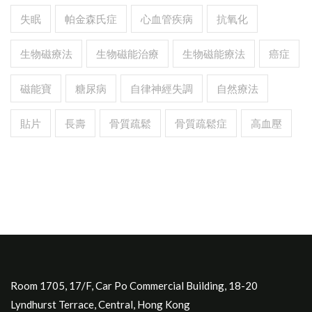
失眠
帕金森氏症
心血管疾病
抗氧化
生物磁療法
生物磁能治療
生物磁能療法
癌症
磁能寶
糖尿病
自律神經失調
自然療法
貼片
長壽
骨質疏鬆
骨質疏鬆症
高血壓
Room 1705, 17/F, Car Po Commercial Building, 18-20
Lyndhurst Terrace, Central, Hong Kong