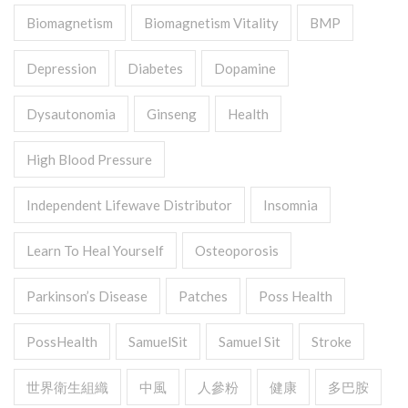
Biomagnetism
Biomagnetism Vitality
BMP
Depression
Diabetes
Dopamine
Dysautonomia
Ginseng
Health
High Blood Pressure
Independent Lifewave Distributor
Insomnia
Learn To Heal Yourself
Osteoporosis
Parkinson’s Disease
Patches
Poss Health
PossHealth
SamuelSit
Samuel Sit
Stroke
世界衛生組織
中風
人參粉
健康
多巴胺