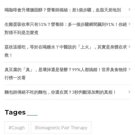
喝咖啡會升壞膽固醇？營養師揭秘：差1個步驟，血脂天差地別
生雞蛋吸收率只有51%？營養師：多一個步驟瞬間飆到91%！你絕
對猜不到是怎麼煮
荔枝這樣吃，等於在喝糖水？中醫說的「上火」，其實是身體在求
救！
臭豆腐的「臭」，是壞掉還是發酵？99%人都搞錯！世界臭食物排
行榜一次看
麵包師傅絕不吃的麵包，你還在買？3秒判斷添加劑的真相！
Tages
#cough
Biomagnetic Pair Therapy