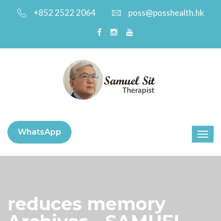
+852 2522 2064
poss@posshealth.hk
WhatsApp
reduces memory