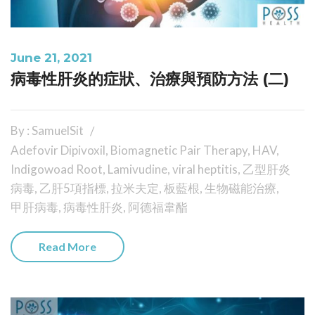
June 21, 2021
病毒性肝炎的症狀、治療與預防方法 (二)
By : SamuelSit
Adefovir Dipivoxil
,
Biomagnetic Pair Therapy
,
HAV
,
Indigowoad Root
,
Lamivudine
,
viral heptitis
,
乙型肝炎
病毒
,
乙肝5項指標
,
拉米夫定
,
板藍根
,
生物磁能治療
,
甲肝病毒
,
病毒性肝炎
,
阿德福韋酯
Read More