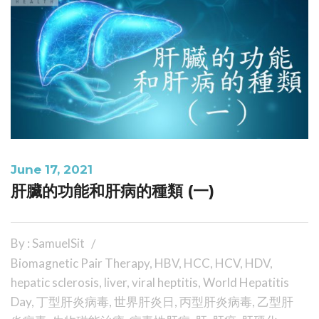
June 17, 2021
肝臟的功能和肝病的種類 (一)
By : SamuelSit
Biomagnetic Pair Therapy
,
HBV
,
HCC
,
HCV
,
HDV
,
hepatic sclerosis
,
liver
,
viral heptitis
,
World Hepatitis
Day
,
丁型肝炎病毒
,
世界肝炎日
,
丙型肝炎病毒
,
乙型肝