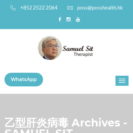
+852 2522 2064
poss@posshealth.hk
WhatsApp
乙型肝炎病毒 Archives -