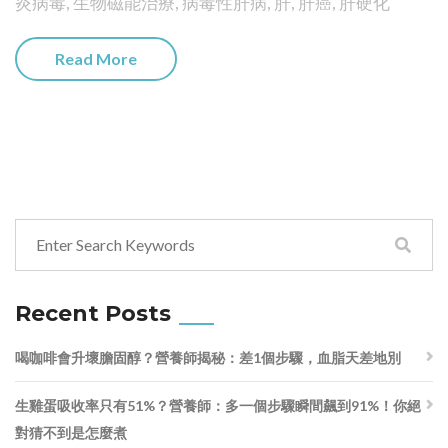
炎病毒
,
生物磁能治療
,
病毒性肝病
,
肝
,
肝癌
,
肝硬化
Read More
Recent Posts
喝咖啡會升壞膽固醇？營養師揭秘：差1個步驟，血脂天差地別
生雞蛋吸收率只有51%？營養師：多一個步驟瞬間飆到91%！你絕
對猜不到是怎麼煮