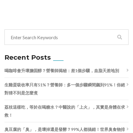
Recent Posts
喝咖啡會升壞膽固醇？營養師揭秘：差1個步驟，血脂天差地別
生雞蛋吸收率只有51%？營養師：多一個步驟瞬間飆到91%！你絕
對猜不到是怎麼煮
荔枝這樣吃，等於在喝糖水？中醫說的「上火」，其實是身體在求
救！
臭豆腐的「臭」，是壞掉還是發酵？99%人都搞錯！世界臭食物排