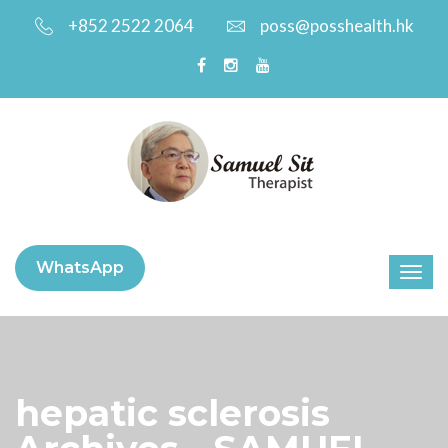
+852 2522 2064
poss@posshealth.hk
WhatsApp
hepatic sclerosis