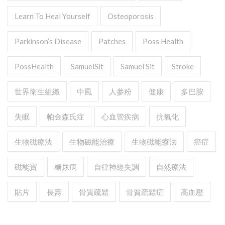
Learn To Heal Yourself
Osteoporosis
Parkinson’s Disease
Patches
Poss Health
PossHealth
SamuelSit
Samuel Sit
Stroke
世界衛生組織
中風
人參粉
健康
多巴胺
失眠
帕金森氏症
心血管疾病
抗氧化
生物磁療法
生物磁能治療
生物磁能療法
癌症
磁能寶
糖尿病
自律神經失調
自然療法
貼片
長壽
骨質疏鬆
骨質疏鬆症
高血壓