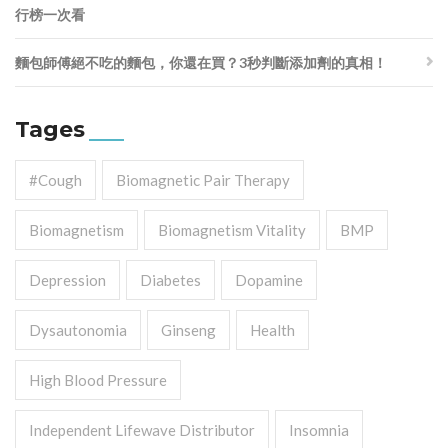
行榜一次看
麵包師傅絕不吃的麵包，你還在買？3秒判斷添加劑的真相！
Tages
#cough
Biomagnetic Pair Therapy
Biomagnetism
Biomagnetism Vitality
BMP
Depression
Diabetes
Dopamine
Dysautonomia
Ginseng
Health
High Blood Pressure
Independent Lifewave Distributor
Insomnia