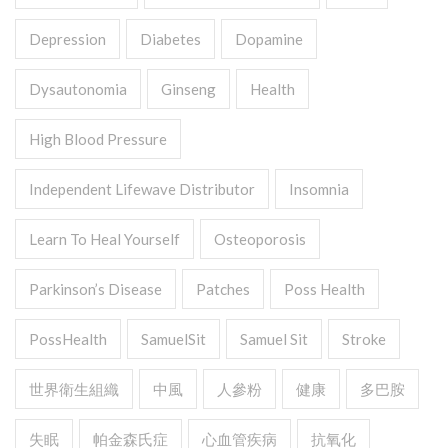
Depression
Diabetes
Dopamine
Dysautonomia
Ginseng
Health
High Blood Pressure
Independent Lifewave Distributor
Insomnia
Learn To Heal Yourself
Osteoporosis
Parkinson’s Disease
Patches
Poss Health
PossHealth
SamuelSit
Samuel Sit
Stroke
世界衛生組織
中風
人參粉
健康
多巴胺
失眠
帕金森氏症
心血管疾病
抗氧化