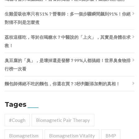
生雞蛋吸收率只有51%？營養師：多一個步驟瞬間飆到91%！你絕
對猜不到是怎麼煮
荔枝這樣吃，等於在喝糖水？中醫說的「上火」，其實是身體在求
救！
臭豆腐的「臭」，是壞掉還是發酵？99%人都搞錯！世界臭食物排
行榜一次看
麵包師傅絕不吃的麵包，你還在買？3秒判斷添加劑的真相！
Tages
#cough
Biomagnetic Pair Therapy
Biomagnetism
Biomagnetism Vitality
BMP