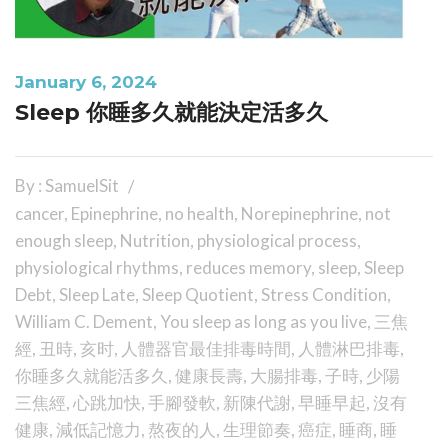
January 6, 2024
Sleep 你睡多久就能決定活多久
By : SamuelSit
cancer
,
Epinephrine
,
no health
,
Norepinephrine
,
not
enough sleep
,
Nutrition
,
physiological process
,
physiological rhythms
,
reduces memory
,
sleep
,
Sleep
Debt
,
Sleep Late
,
Sleep Quotient
,
Stress Condition
,
William C. Dement
,
You sleep as long as you live
,
三焦
經
,
丑時
,
亥时
,
人體器官最佳排毒時間
,
人體淋巴排毒
,
你睡多久就能活多久
,
健康長壽
,
大腸排毒
,
子時
,
少陽
三焦經
,
心跳加快
,
手腳發軟
,
新陳代謝
,
早睡早起
,
沒有
健康
,
減低記憶力
,
熬夜的人
,
生理節奏
,
癌症
,
睡商
,
睡