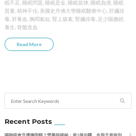
眠不足
,
睡眠問題
,
睡眠是金
,
睡眠規律
,
睡眠負債
,
睡眠
質量
,
精神不佳
,
美國史丹佛大學睡眠醫療中心
,
肝臟排
毒
,
肝養血
,
胸悶氣短
,
腎上腺素
,
腎臟排毒
,
足少陽膽經
,
養生
,
骨髓造血
Read More
Recent Posts
喝咖啡會升壞膽固醇？營養師揭秘：差1個步驟，血脂天差地別