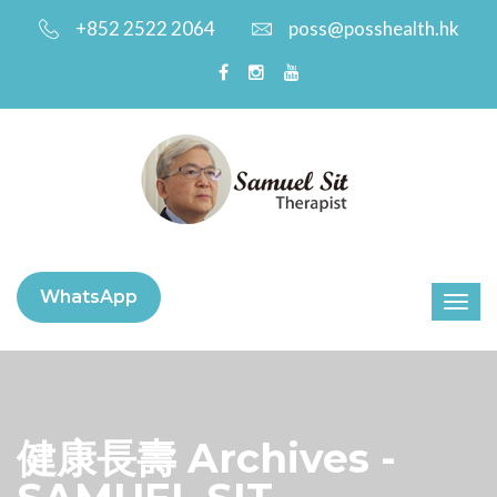
+852 2522 2064
poss@posshealth.hk
WhatsApp
健康長壽 Archives -