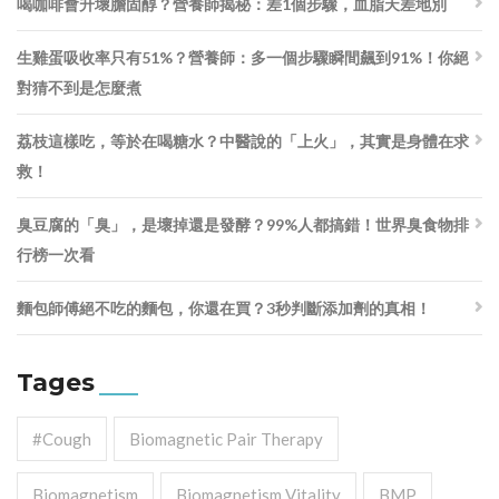
喝咖啡會升壞膽固醇？營養師揭秘：差1個步驟，血脂天差地別
生雞蛋吸收率只有51%？營養師：多一個步驟瞬間飆到91%！你絕
對猜不到是怎麼煮
荔枝這樣吃，等於在喝糖水？中醫說的「上火」，其實是身體在求
救！
臭豆腐的「臭」，是壞掉還是發酵？99%人都搞錯！世界臭食物排
行榜一次看
麵包師傅絕不吃的麵包，你還在買？3秒判斷添加劑的真相！
Tages
#cough
Biomagnetic Pair Therapy
Biomagnetism
Biomagnetism Vitality
BMP