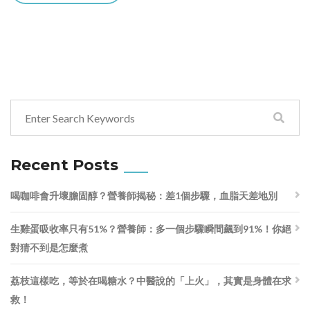
Recent Posts
喝咖啡會升壞膽固醇？營養師揭秘：差1個步驟，血脂天差地別
生雞蛋吸收率只有51%？營養師：多一個步驟瞬間飆到91%！你絕
對猜不到是怎麼煮
荔枝這樣吃，等於在喝糖水？中醫說的「上火」，其實是身體在求
救！