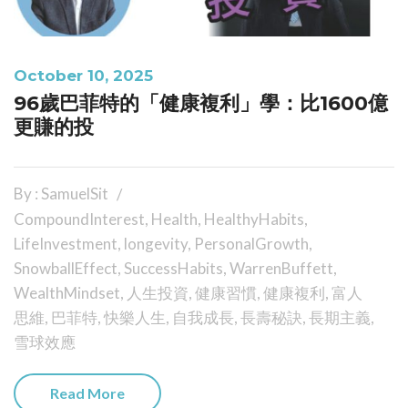
October 10, 2025
96歲巴菲特的「健康複利」學：比1600億
更賺的投
By : SamuelSit
CompoundInterest
,
Health
,
HealthyHabits
,
LifeInvestment
,
longevity
,
PersonalGrowth
,
SnowballEffect
,
SuccessHabits
,
WarrenBuffett
,
WealthMindset
,
人生投資
,
健康習慣
,
健康複利
,
富人
思維
,
巴菲特
,
快樂人生
,
自我成長
,
長壽秘訣
,
長期主義
,
雪球效應
Read More