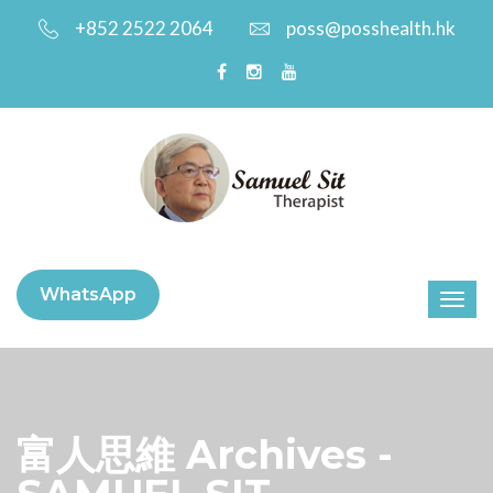
+852 2522 2064
poss@posshealth.hk
WhatsApp
富人思維 Archives -