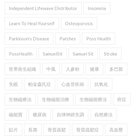
Independent Lifewave Distributor
Insomnia
Learn To Heal Yourself
Osteoporosis
Parkinson’s Disease
Patches
Poss Health
PossHealth
SamuelSit
Samuel Sit
Stroke
世界衛生組織
中風
人參粉
健康
多巴胺
失眠
帕金森氏症
心血管疾病
抗氧化
生物磁療法
生物磁能治療
生物磁能療法
癌症
磁能寶
糖尿病
自律神經失調
自然療法
貼片
長壽
骨質疏鬆
骨質疏鬆症
高血壓