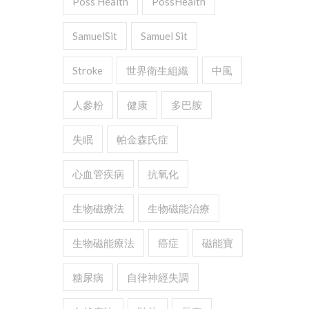
Poss Health
PossHealth
SamuelSit
Samuel Sit
Stroke
世界衛生組織
中風
人參粉
健康
多巴胺
失眠
帕金森氏症
心血管疾病
抗氧化
生物磁療法
生物磁能治療
生物磁能療法
癌症
磁能寶
糖尿病
自律神經失調