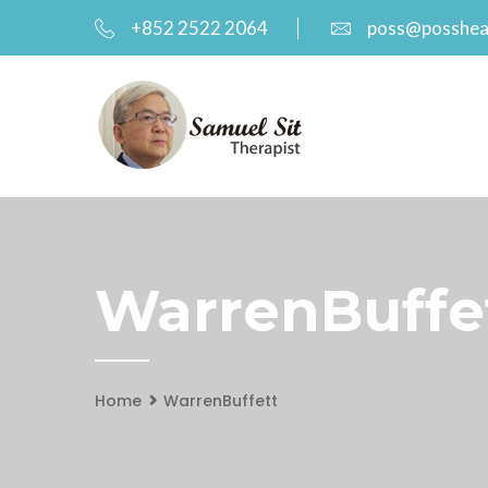
+852 2522 2064
poss@posshea
WarrenBuffet
Home
WarrenBuffett