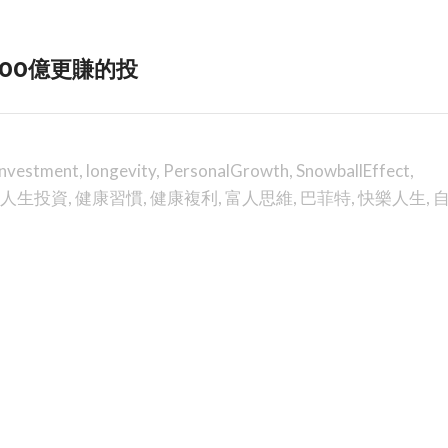
00億更賺的投
Investment
,
longevity
,
PersonalGrowth
,
SnowballEffect
,
人生投資
,
健康習慣
,
健康複利
,
富人思維
,
巴菲特
,
快樂人生
,