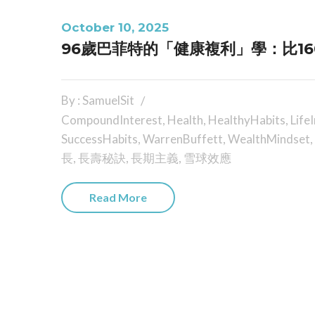
October 10, 2025
96歲巴菲特的「健康複利」學：比16
By : SamuelSit
CompoundInterest
,
Health
,
HealthyHabits
,
Life
SuccessHabits
,
WarrenBuffett
,
WealthMindset
,
長
,
長壽秘訣
,
長期主義
,
雪球效應
Read More