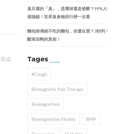
臭豆腐的「臭」，是壞掉還是發酵？99%人
都搞錯！世界臭食物排行榜一次看
麵包師傅絕不吃的麵包，你還在買？3秒判
斷添加劑的真相！
Tages
自我成
#cough
Biomagnetic Pair Therapy
Biomagnetism
Biomagnetism Vitality
BMP