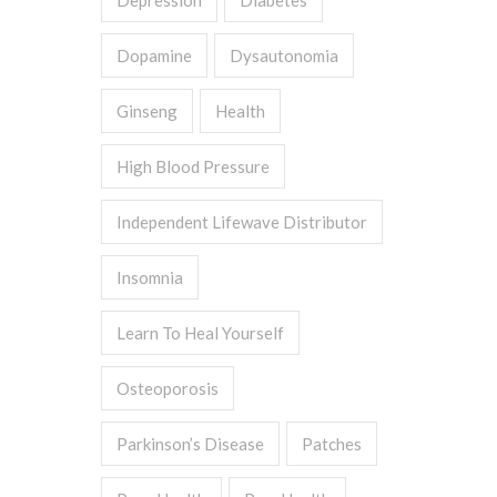
Depression
Diabetes
Dopamine
Dysautonomia
Ginseng
Health
High Blood Pressure
Independent Lifewave Distributor
Insomnia
Learn To Heal Yourself
Osteoporosis
Parkinson’s Disease
Patches