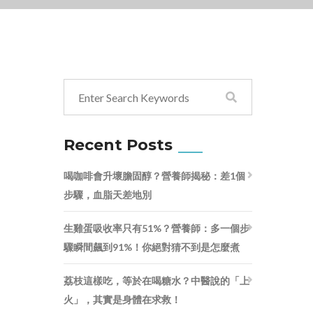
Recent Posts
喝咖啡會升壞膽固醇？營養師揭秘：差1個
步驟，血脂天差地別
生雞蛋吸收率只有51%？營養師：多一個步
驟瞬間飆到91%！你絕對猜不到是怎麼煮
荔枝這樣吃，等於在喝糖水？中醫說的「上
火」，其實是身體在求救！