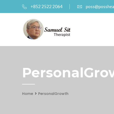
+852 2522 2064
poss@posshea
PersonalGrow
Home
PersonalGrowth