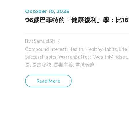
October 10, 2025
96歲巴菲特的「健康複利」學：比16
By : SamuelSit
CompoundInterest
,
Health
,
HealthyHabits
,
Life
SuccessHabits
,
WarrenBuffett
,
WealthMindset
,
長
,
長壽秘訣
,
長期主義
,
雪球效應
Read More