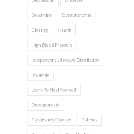
Depression
Diabetes
Dopamine
Dysautonomia
Ginseng
Health
High Blood Pressure
Independent Lifewave Distributor
Insomnia
Learn To Heal Yourself
Osteoporosis
Parkinson’s Disease
Patches