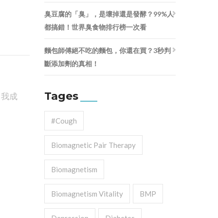
臭豆腐的「臭」，是壞掉還是發酵？99%人
都搞錯！世界臭食物排行榜一次看
麵包師傅絕不吃的麵包，你還在買？3秒判
斷添加劑的真相！
Tages
自我成
#cough
Biomagnetic Pair Therapy
Biomagnetism
Biomagnetism Vitality
BMP