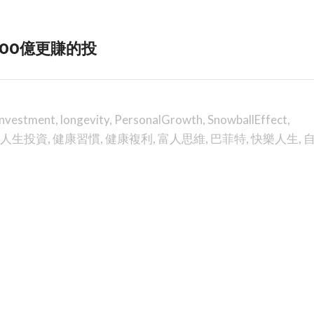
00億更賺的投
Investment
,
longevity
,
PersonalGrowth
,
SnowballEffect
,
人生投資
,
健康習慣
,
健康複利
,
富人思維
,
巴菲特
,
快樂人生
,