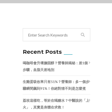
Recent Posts
喝咖啡會升壞膽固醇？營養師揭秘：差1個
步驟，血脂天差地別
生雞蛋吸收率只有51%？營養師：多一個步
驟瞬間飆到91%！你絕對猜不到是怎麼煮
荔枝這樣吃，等於在喝糖水？中醫說的「上
火」，其實是身體在求救！