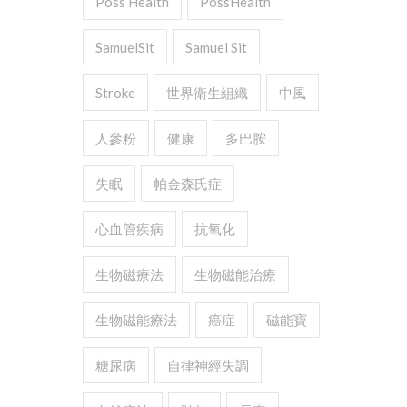
Poss Health
PossHealth
SamuelSit
Samuel Sit
Stroke
世界衛生組織
中風
人參粉
健康
多巴胺
失眠
帕金森氏症
心血管疾病
抗氧化
生物磁療法
生物磁能治療
生物磁能療法
癌症
磁能寶
糖尿病
自律神經失調