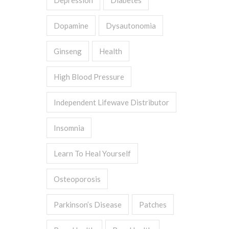
Depression
Diabetes
Dopamine
Dysautonomia
Ginseng
Health
High Blood Pressure
Independent Lifewave Distributor
Insomnia
Learn To Heal Yourself
Osteoporosis
Parkinson’s Disease
Patches