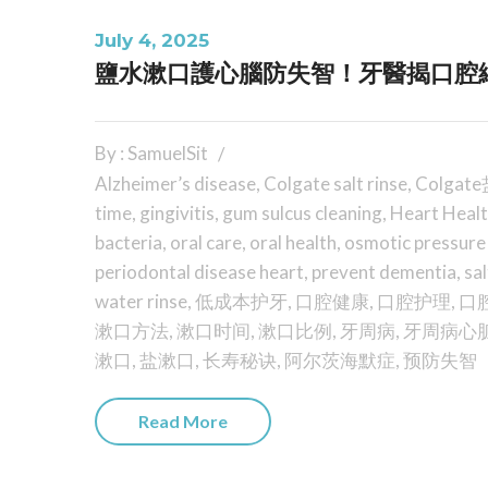
July 4, 2025
鹽水漱口護心腦防失智！牙醫揭口腔細
By : SamuelSit
Alzheimer’s disease
,
Colgate salt rinse
,
Colga
time
,
gingivitis
,
gum sulcus cleaning
,
Heart Heal
bacteria
,
oral care
,
oral health
,
osmotic pressure
periodontal disease heart
,
prevent dementia
,
sa
water rinse
,
低成本护牙
,
口腔健康
,
口腔护理
,
口
漱口方法
,
漱口时间
,
漱口比例
,
牙周病
,
牙周病心
漱口
,
盐漱口
,
长寿秘诀
,
阿尔茨海默症
,
预防失智
Read More