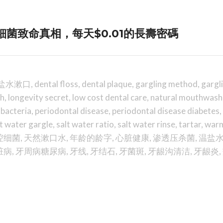
菌致命真相，每天$0.01的長壽密碼
te盐水漱口
,
dental floss
,
dental plaque
,
gargling method
,
gargl
th
,
longevity secret
,
low cost dental care
,
natural mouthwash
 bacteria
,
periodontal disease
,
periodontal disease diabetes
,
lt water gargle
,
salt water ratio
,
salt water rinse
,
tartar
,
warm
腔细菌
,
天然漱口水
,
年龄的龄字
,
心脏健康
,
渗透压杀菌
,
温盐
脏病
,
牙周病糖尿病
,
牙线
,
牙结石
,
牙菌斑
,
牙龈沟清洁
,
牙龈炎
,