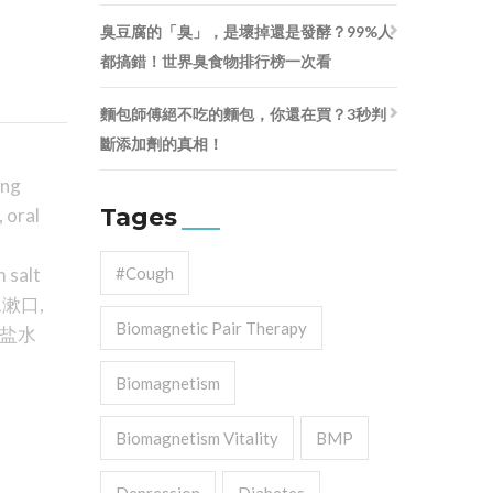
臭豆腐的「臭」，是壞掉還是發酵？99%人
都搞錯！世界臭食物排行榜一次看
麵包師傅絕不吃的麵包，你還在買？3秒判
斷添加劑的真相！
ing
Tages
,
oral
 salt
#cough
水漱口
,
Biomagnetic Pair Therapy
盐水
Biomagnetism
Biomagnetism Vitality
BMP