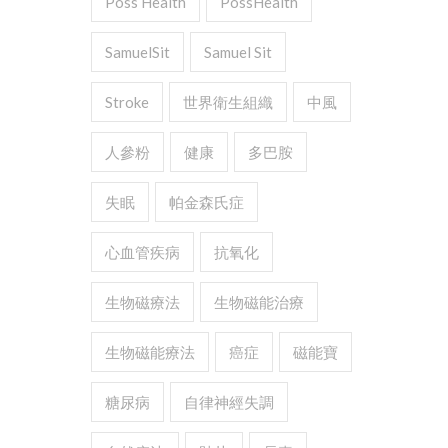
Poss Health
PossHealth
SamuelSit
Samuel Sit
Stroke
世界衛生組織
中風
人參粉
健康
多巴胺
失眠
帕金森氏症
心血管疾病
抗氧化
生物磁療法
生物磁能治療
生物磁能療法
癌症
磁能寶
糖尿病
自律神經失調