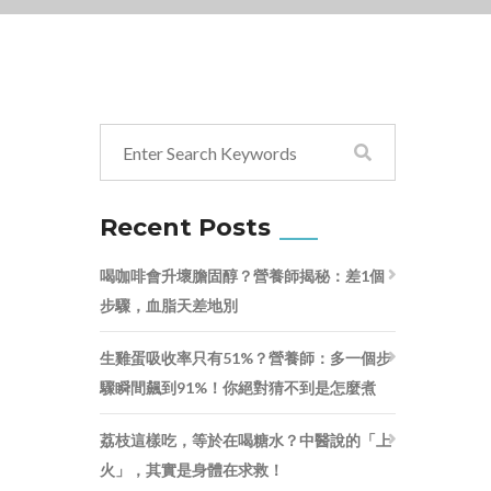
Recent Posts
喝咖啡會升壞膽固醇？營養師揭秘：差1個
步驟，血脂天差地別
生雞蛋吸收率只有51%？營養師：多一個步
驟瞬間飆到91%！你絕對猜不到是怎麼煮
荔枝這樣吃，等於在喝糖水？中醫說的「上
火」，其實是身體在求救！