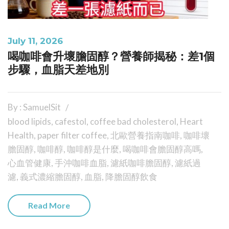
July 11, 2026
喝咖啡會升壞膽固醇？營養師揭秘：差1個
步驟，血脂天差地別
By : SamuelSit
blood lipids
,
cafestol
,
coffee bad cholesterol
,
Heart
Health
,
paper filter coffee
,
北歐營養指南咖啡
,
咖啡壞
膽固醇
,
咖啡醇
,
咖啡醇是什麼
,
喝咖啡會膽固醇高嗎
,
心血管健康
,
手沖咖啡血脂
,
濾紙咖啡膽固醇
,
濾紙過
濾
,
義式濃縮膽固醇
,
血脂
,
降膽固醇飲食
Read More