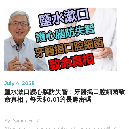
July 4, 2025
鹽水漱口護心腦防失智！牙醫揭口腔細菌致
命真相，每天$0.01的長壽密碼
By : SamuelSit
Alzheimer’s disease
,
Colgate salt rinse
,
Colgate盐水