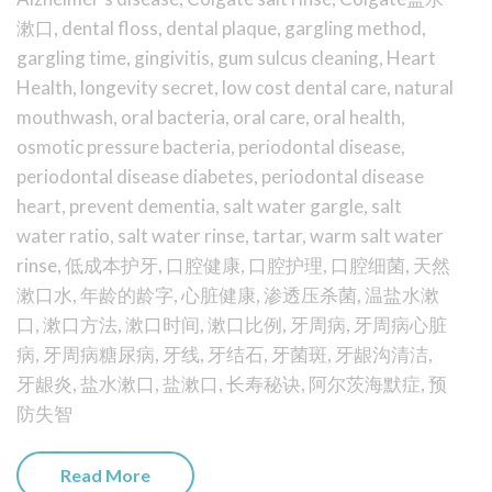
漱口
,
dental floss
,
dental plaque
,
gargling method
,
gargling time
,
gingivitis
,
gum sulcus cleaning
,
Heart
Health
,
longevity secret
,
low cost dental care
,
natural
mouthwash
,
oral bacteria
,
oral care
,
oral health
,
osmotic pressure bacteria
,
periodontal disease
,
periodontal disease diabetes
,
periodontal disease
heart
,
prevent dementia
,
salt water gargle
,
salt
water ratio
,
salt water rinse
,
tartar
,
warm salt water
rinse
,
低成本护牙
,
口腔健康
,
口腔护理
,
口腔细菌
,
天然
漱口水
,
年龄的龄字
,
心脏健康
,
渗透压杀菌
,
温盐水漱
口
,
漱口方法
,
漱口时间
,
漱口比例
,
牙周病
,
牙周病心脏
病
,
牙周病糖尿病
,
牙线
,
牙结石
,
牙菌斑
,
牙龈沟清洁
,
牙龈炎
,
盐水漱口
,
盐漱口
,
长寿秘诀
,
阿尔茨海默症
,
预
防失智
Read More