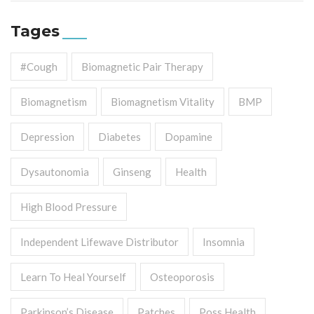
Tages
#cough
Biomagnetic Pair Therapy
Biomagnetism
Biomagnetism Vitality
BMP
Depression
Diabetes
Dopamine
Dysautonomia
Ginseng
Health
High Blood Pressure
Independent Lifewave Distributor
Insomnia
Learn To Heal Yourself
Osteoporosis
Parkinson’s Disease
Patches
Poss Health