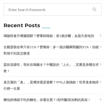
Recent Posts
喝咖啡會升壞膽固醇？營養師揭秘：差1個步驟，血脂天差地別
生雞蛋吸收率只有51%？營養師：多一個步驟瞬間飆到91%！你絕
對猜不到是怎麼煮
荔枝這樣吃，等於在喝糖水？中醫說的「上火」，其實是身體在求
救！
臭豆腐的「臭」，是壞掉還是發酵？99%人都搞錯！世界臭食物排
行榜一次看
麵包師傅絕不吃的麵包，你還在買？3秒判斷添加劑的真相！