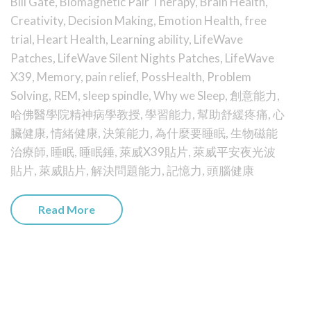
Bill Gate
,
Biomagnetic Pair Therapy
,
Brain Health
,
Creativity
,
Decision Making
,
Emotion Health
,
free
trial
,
Heart Health
,
Learning ability
,
LifeWave
Patches
,
LifeWave Silent Nights Patches
,
LifeWave
X39
,
Memory
,
pain relief
,
PossHealth
,
Problem
Solving
,
REM
,
sleep spindle
,
Why we Sleep
,
創意能力
,
哈佛醫學院精神病學教授
,
學習能力
,
幫助舒緩疼痛
,
心
臟健康
,
情緒健康
,
決策能力
,
為什麼要睡眠
,
生物磁能
治療師
,
睡眠
,
睡眠錘
,
萊威X39貼片
,
萊威平安夜光波
貼片
,
萊威貼片
,
解決問題能力
,
記憶力
,
頭腦健康
Read More