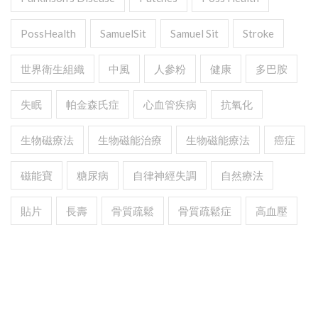
PossHealth
SamuelSit
Samuel Sit
Stroke
世界衛生組織
中風
人參粉
健康
多巴胺
失眠
帕金森氏症
心血管疾病
抗氧化
生物磁療法
生物磁能治療
生物磁能療法
癌症
磁能寶
糖尿病
自律神經失調
自然療法
貼片
長壽
骨質疏鬆
骨質疏鬆症
高血壓