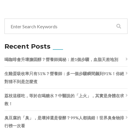
Recent Posts
喝咖啡會升壞膽固醇？營養師揭秘：差1個步驟，血脂天差地別
生雞蛋吸收率只有51%？營養師：多一個步驟瞬間飆到91%！你絕
對猜不到是怎麼煮
荔枝這樣吃，等於在喝糖水？中醫說的「上火」，其實是身體在求
救！
臭豆腐的「臭」，是壞掉還是發酵？99%人都搞錯！世界臭食物排
行榜一次看