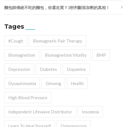
麵包師傅絕不吃的麵包，你還在買？3秒判斷添加劑的真相！
Tages
#cough
Biomagnetic Pair Therapy
Biomagnetism
Biomagnetism Vitality
BMP
Depression
Diabetes
Dopamine
Dysautonomia
Ginseng
Health
High Blood Pressure
Independent Lifewave Distributor
Insomnia
Learn To Heal Yourself
Osteoporosis