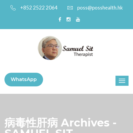
+852 2522 2064
poss@posshealth.hk
WhatsApp
病毒性肝病 Archives -