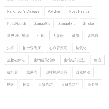
Parkinson’s Disease
Patches
Poss Health
PossHealth
SamuelSit
Samuel Sit
Stroke
世界衛生組織
中風
人參粉
健康
多巴胺
失眠
帕金森氏症
心血管疾病
抗氧化
生物磁療法
生物磁能治療
生物磁能療法
癌症
磁能寶
糖尿病
自律神經失調
自然療法
貼片
長壽
骨質疏鬆
骨質疏鬆症
高血壓