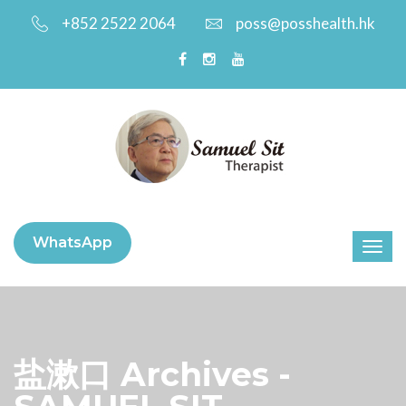
+852 2522 2064
poss@posshealth.hk
WhatsApp
盐漱口 Archives -