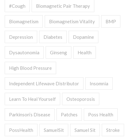
#cough
Biomagnetic Pair Therapy
Biomagnetism
Biomagnetism Vitality
BMP
Depression
Diabetes
Dopamine
Dysautonomia
Ginseng
Health
High Blood Pressure
Independent Lifewave Distributor
Insomnia
Learn To Heal Yourself
Osteoporosis
Parkinson’s Disease
Patches
Poss Health
PossHealth
SamuelSit
Samuel Sit
Stroke