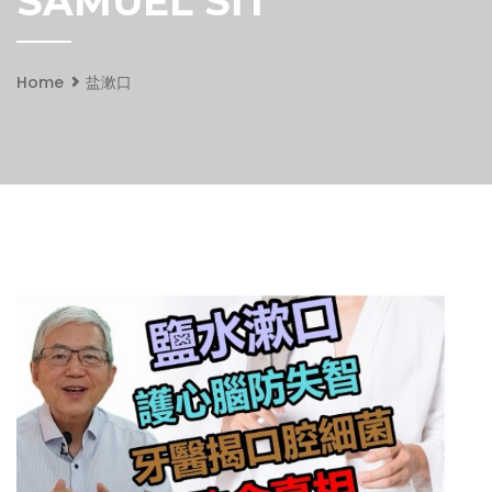
SAMUEL SIT
Home
盐漱口