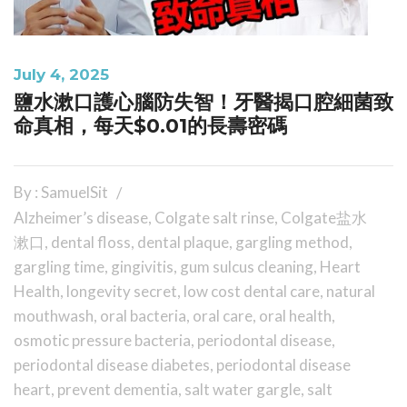
July 4, 2025
鹽水漱口護心腦防失智！牙醫揭口腔細菌致
命真相，每天$0.01的長壽密碼
By : SamuelSit
Alzheimer’s disease
,
Colgate salt rinse
,
Colgate盐水
漱口
,
dental floss
,
dental plaque
,
gargling method
,
gargling time
,
gingivitis
,
gum sulcus cleaning
,
Heart
Health
,
longevity secret
,
low cost dental care
,
natural
mouthwash
,
oral bacteria
,
oral care
,
oral health
,
osmotic pressure bacteria
,
periodontal disease
,
periodontal disease diabetes
,
periodontal disease
heart
,
prevent dementia
,
salt water gargle
,
salt