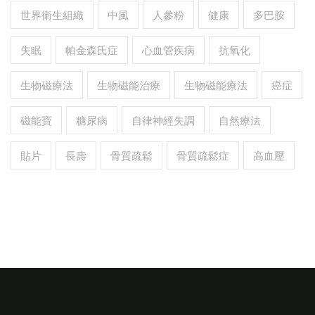
世界衛生組織
中風
人參粉
健康
多巴胺
失眠
帕金森氏症
心血管疾病
抗氧化
生物磁療法
生物磁能治療
生物磁能療法
癌症
磁能寶
糖尿病
自律神經失調
自然療法
貼片
長壽
骨質疏鬆
骨質疏鬆症
高血壓