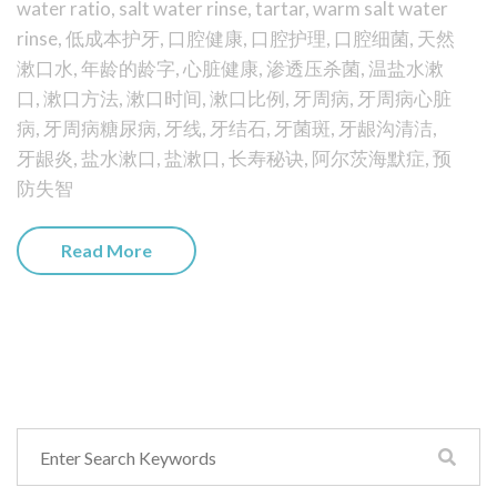
water ratio
,
salt water rinse
,
tartar
,
warm salt water
rinse
,
低成本护牙
,
口腔健康
,
口腔护理
,
口腔细菌
,
天然
漱口水
,
年龄的龄字
,
心脏健康
,
渗透压杀菌
,
温盐水漱
口
,
漱口方法
,
漱口时间
,
漱口比例
,
牙周病
,
牙周病心脏
病
,
牙周病糖尿病
,
牙线
,
牙结石
,
牙菌斑
,
牙龈沟清洁
,
牙龈炎
,
盐水漱口
,
盐漱口
,
长寿秘诀
,
阿尔茨海默症
,
预
防失智
Read More