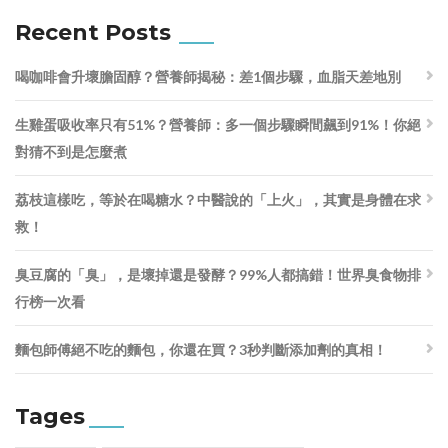
Recent Posts
喝咖啡會升壞膽固醇？營養師揭秘：差1個步驟，血脂天差地別
生雞蛋吸收率只有51%？營養師：多一個步驟瞬間飆到91%！你絕
對猜不到是怎麼煮
荔枝這樣吃，等於在喝糖水？中醫說的「上火」，其實是身體在求
救！
臭豆腐的「臭」，是壞掉還是發酵？99%人都搞錯！世界臭食物排
行榜一次看
麵包師傅絕不吃的麵包，你還在買？3秒判斷添加劑的真相！
Tages