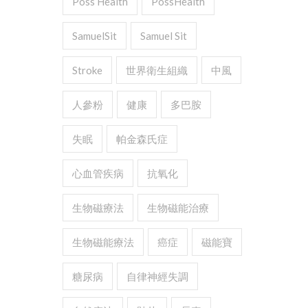
Poss Health
PossHealth
SamuelSit
Samuel Sit
Stroke
世界衛生組織
中風
人參粉
健康
多巴胺
失眠
帕金森氏症
心血管疾病
抗氧化
生物磁療法
生物磁能治療
生物磁能療法
癌症
磁能寶
糖尿病
自律神經失調