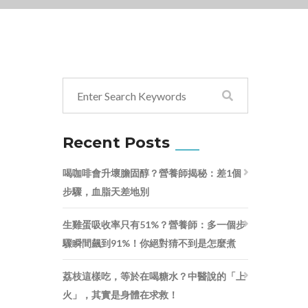
Recent Posts
喝咖啡會升壞膽固醇？營養師揭秘：差1個
步驟，血脂天差地別
生雞蛋吸收率只有51%？營養師：多一個步
驟瞬間飆到91%！你絕對猜不到是怎麼煮
荔枝這樣吃，等於在喝糖水？中醫說的「上
火」，其實是身體在求救！