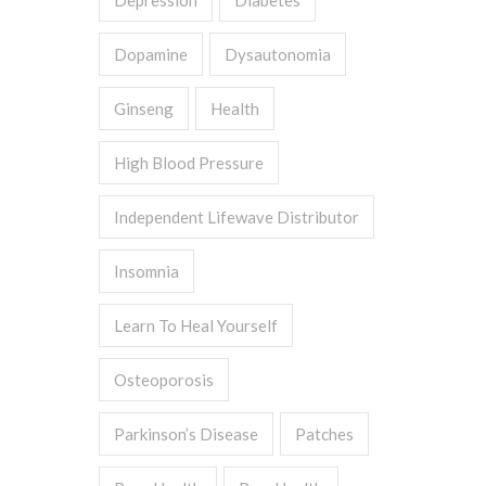
Depression
Diabetes
Dopamine
Dysautonomia
Ginseng
Health
High Blood Pressure
Independent Lifewave Distributor
Insomnia
Learn To Heal Yourself
Osteoporosis
Parkinson’s Disease
Patches