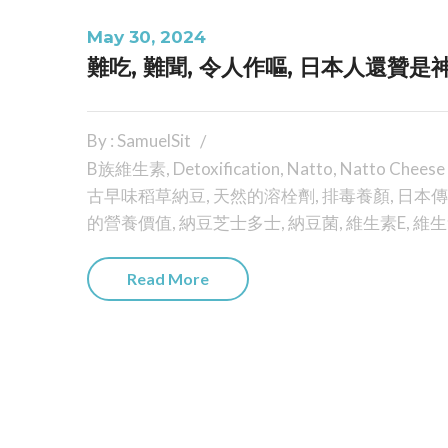
May 30, 2024
難吃, 難聞, 令人作嘔, 日本人還贊是
By : SamuelSit
B族維生素
,
Detoxification
,
Natto
,
Natto Cheese
古早味稻草納豆
,
天然的溶栓劑
,
排毒養顏
,
日本傳
的營養價值
,
納豆芝士多士
,
納豆菌
,
維生素E
,
維生
Read More