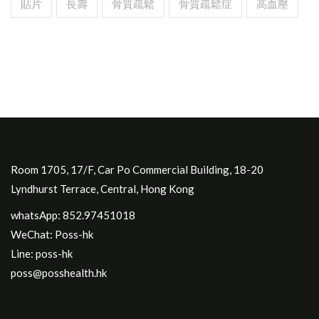
貼片
長壽
骨質疏鬆
骨質疏鬆症
高血壓
Room 1705, 17/F, Car Po Commercial Building, 18-20
Lyndhurst Terrace, Central, Hong Kong
whatsApp: 852.97451018
WeChat: Poss-hk
Line: poss-hk
poss@posshealth.hk