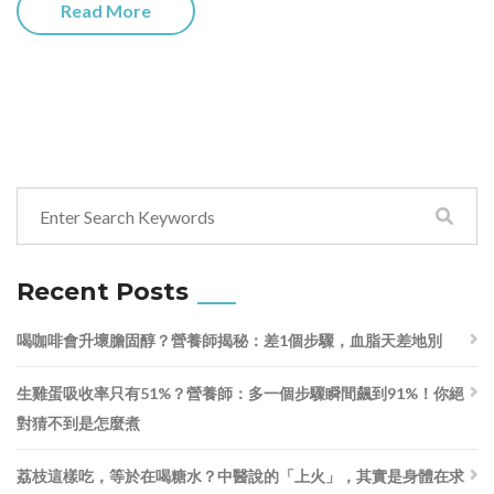
Read More
Recent Posts
喝咖啡會升壞膽固醇？營養師揭秘：差1個步驟，血脂天差地別
生雞蛋吸收率只有51%？營養師：多一個步驟瞬間飆到91%！你絕
對猜不到是怎麼煮
荔枝這樣吃，等於在喝糖水？中醫說的「上火」，其實是身體在求