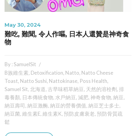
May 30, 2024
難吃, 難聞, 令人作嘔, 日本人還贊是神奇食
物
By : SamuelSit
B族維生素
,
Detoxification
,
Natto
,
Natto Cheese
Toast
,
Natto Sushi
,
Nattokinase
,
Poss Health
,
Samuel Sit
,
北海道
,
古早味稻草納豆
,
天然的溶栓劑
,
排
毒養顏
,
日本傳統食物
,
水戶納豆
,
減肥
,
神奇食物
,
納豆
,
納豆壽司
,
納豆激酶
,
納豆的營養價值
,
納豆芝士多士
,
納豆菌
,
維生素E
,
維生素K
,
預防皮膚衰老
,
預防骨質疏
鬆