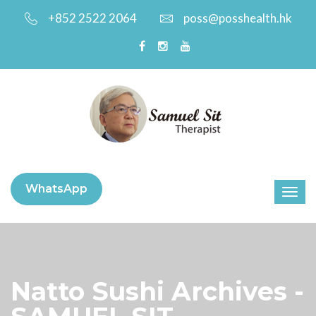
+852 2522 2064
poss@posshealth.hk
WhatsApp
Natto Sushi Archives -