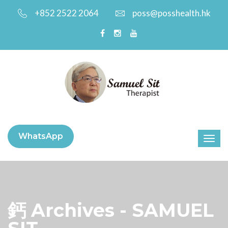
+852 2522 2064
poss@posshealth.hk
WhatsApp
鈣 Archives - SAMUEL