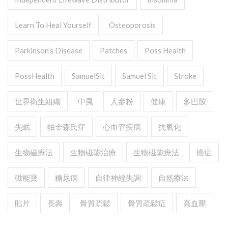
Learn To Heal Yourself
Osteoporosis
Parkinson’s Disease
Patches
Poss Health
PossHealth
SamuelSit
Samuel Sit
Stroke
世界衛生組織
中風
人參粉
健康
多巴胺
失眠
帕金森氏症
心血管疾病
抗氧化
生物磁療法
生物磁能治療
生物磁能療法
癌症
磁能寶
糖尿病
自律神經失調
自然療法
貼片
長壽
骨質疏鬆
骨質疏鬆症
高血壓