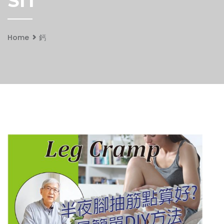
SIT
Home
鈣