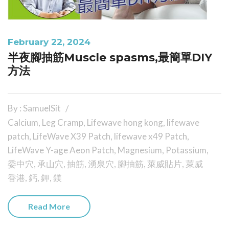
February 22, 2024
半夜腳抽筋Muscle spasms,最簡單DIY
方法
By : SamuelSit
Calcium
,
Leg Cramp
,
Lifewave hong kong
,
lifewave
patch
,
LifeWave X39 Patch
,
lifewave x49 Patch
,
LifeWave Y-age Aeon Patch
,
Magnesium
,
Potassium
,
委中穴
,
承山穴
,
抽筋
,
湧泉穴
,
腳抽筋
,
萊威貼片
,
萊威
香港
,
鈣
,
鉀
,
鎂
Read More