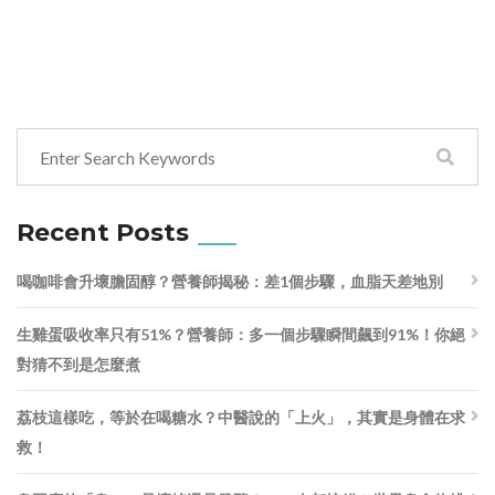
Recent Posts
喝咖啡會升壞膽固醇？營養師揭秘：差1個步驟，血脂天差地別
生雞蛋吸收率只有51%？營養師：多一個步驟瞬間飆到91%！你絕
對猜不到是怎麼煮
荔枝這樣吃，等於在喝糖水？中醫說的「上火」，其實是身體在求
救！