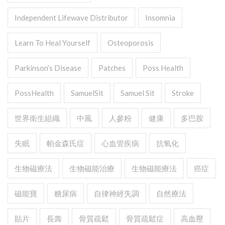
Independent Lifewave Distributor
Insomnia
Learn To Heal Yourself
Osteoporosis
Parkinson’s Disease
Patches
Poss Health
PossHealth
SamuelSit
Samuel Sit
Stroke
世界衛生組織
中風
人參粉
健康
多巴胺
失眠
帕金森氏症
心血管疾病
抗氧化
生物磁療法
生物磁能治療
生物磁能療法
癌症
磁能寶
糖尿病
自律神經失調
自然療法
貼片
長壽
骨質疏鬆
骨質疏鬆症
高血壓