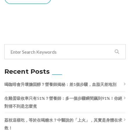
Recent Posts
喝咖啡會升壞膽固醇？營養師揭秘：差1個步驟，血脂天差地別
生雞蛋吸收率只有51%？營養師：多一個步驟瞬間飆到91%！你絕
對猜不到是怎麼煮
荔枝這樣吃，等於在喝糖水？中醫說的「上火」，其實是身體在求
救！