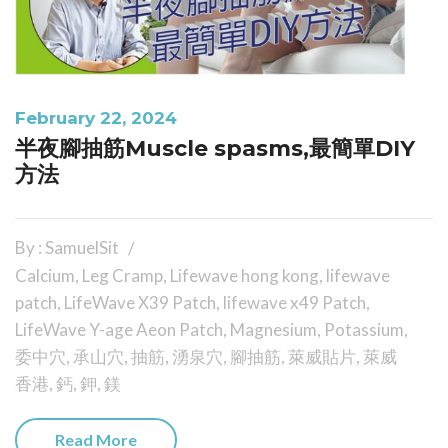
February 22, 2024
半夜腳抽筋Muscle spasms,最簡單DIY
方法
By : SamuelSit
Calcium
,
Leg Cramp
,
Lifewave hong kong
,
lifewave
patch
,
LifeWave X39 Patch
,
lifewave x49 Patch
,
LifeWave Y-age Aeon Patch
,
Magnesium
,
Potassium
,
委中穴
,
承山穴
,
抽筋
,
湧泉穴
,
腳抽筋
,
萊威貼片
,
萊威
香港
,
鈣
,
鉀
,
鎂
Read More