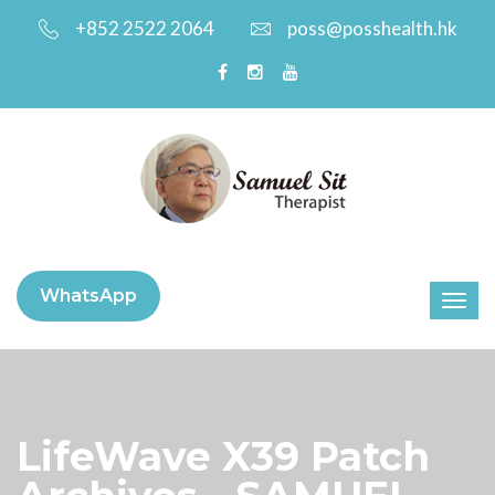
+852 2522 2064
poss@posshealth.hk
WhatsApp
LifeWave X39 Patch