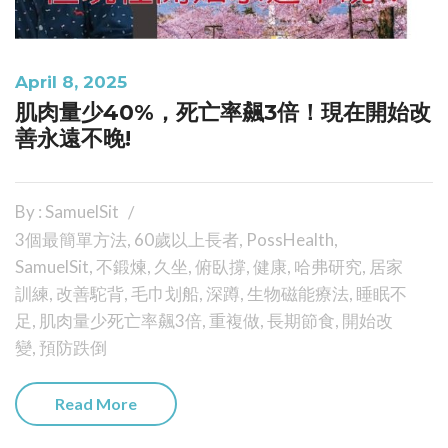
April 8, 2025
肌肉量少40%，死亡率飆3倍！現在開始改
善永遠不晚!
By : SamuelSit
3個最簡單方法
,
60歲以上長者
,
PossHealth
,
SamuelSit
,
不鍛煉
,
久坐
,
俯臥撐
,
健康
,
哈弗研究
,
居家
訓練
,
改善駝背
,
毛巾划船
,
深蹲
,
生物磁能療法
,
睡眠不
足
,
肌肉量少死亡率飆3倍
,
重複做
,
長期節食
,
開始改
變
,
預防跌倒
Read More