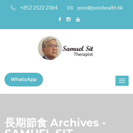
+852 2522 2064
poss@posshealth.hk
WhatsApp
長期節食 Archives -