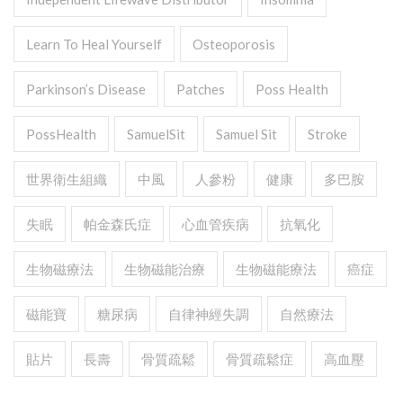
Learn To Heal Yourself
Osteoporosis
Parkinson’s Disease
Patches
Poss Health
PossHealth
SamuelSit
Samuel Sit
Stroke
世界衛生組織
中風
人參粉
健康
多巴胺
失眠
帕金森氏症
心血管疾病
抗氧化
生物磁療法
生物磁能治療
生物磁能療法
癌症
磁能寶
糖尿病
自律神經失調
自然療法
貼片
長壽
骨質疏鬆
骨質疏鬆症
高血壓