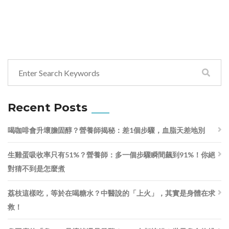
Recent Posts
喝咖啡會升壞膽固醇？營養師揭秘：差1個步驟，血脂天差地別
生雞蛋吸收率只有51%？營養師：多一個步驟瞬間飆到91%！你絕
對猜不到是怎麼煮
荔枝這樣吃，等於在喝糖水？中醫說的「上火」，其實是身體在求
救！