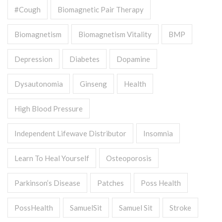
#cough
Biomagnetic Pair Therapy
Biomagnetism
Biomagnetism Vitality
BMP
Depression
Diabetes
Dopamine
Dysautonomia
Ginseng
Health
High Blood Pressure
Independent Lifewave Distributor
Insomnia
Learn To Heal Yourself
Osteoporosis
Parkinson’s Disease
Patches
Poss Health
PossHealth
SamuelSit
Samuel Sit
Stroke