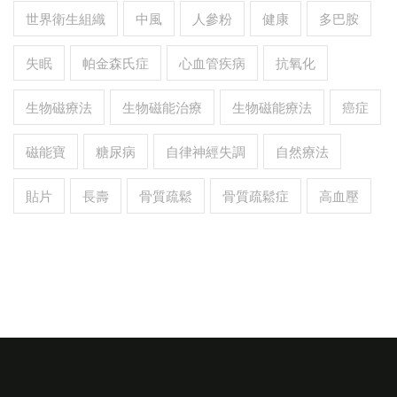
世界衛生組織
中風
人參粉
健康
多巴胺
失眠
帕金森氏症
心血管疾病
抗氧化
生物磁療法
生物磁能治療
生物磁能療法
癌症
磁能寶
糖尿病
自律神經失調
自然療法
貼片
長壽
骨質疏鬆
骨質疏鬆症
高血壓