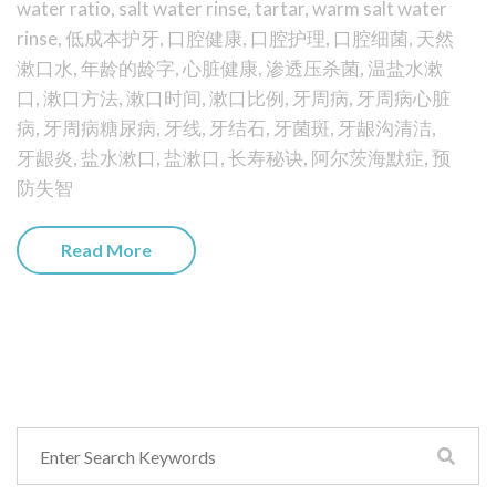
water ratio
,
salt water rinse
,
tartar
,
warm salt water
rinse
,
低成本护牙
,
口腔健康
,
口腔护理
,
口腔细菌
,
天然
漱口水
,
年龄的龄字
,
心脏健康
,
渗透压杀菌
,
温盐水漱
口
,
漱口方法
,
漱口时间
,
漱口比例
,
牙周病
,
牙周病心脏
病
,
牙周病糖尿病
,
牙线
,
牙结石
,
牙菌斑
,
牙龈沟清洁
,
牙龈炎
,
盐水漱口
,
盐漱口
,
长寿秘诀
,
阿尔茨海默症
,
预
防失智
Read More