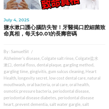
July 4, 2025
鹽水漱口護心腦防失智！牙醫揭口腔細菌致
命真相，每天$0.01的長壽密碼
By : SamuelSit
Alzheimer’s disease
,
Colgate salt rinse
,
Colgate盐水
漱口
,
dental floss
,
dental plaque
,
gargling method
,
gargling time
,
gingivitis
,
gum sulcus cleaning
,
Heart
Health
,
longevity secret
,
low cost dental care
,
natural
mouthwash
,
oral bacteria
,
oral care
,
oral health
,
osmotic pressure bacteria
,
periodontal disease
,
periodontal disease diabetes
,
periodontal disease
heart
,
prevent dementia
,
salt water gargle
,
salt