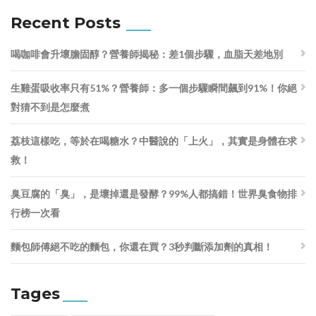
Recent Posts
喝咖啡會升壞膽固醇？營養師揭秘：差1個步驟，血脂天差地別
生雞蛋吸收率只有51%？營養師：多一個步驟瞬間飆到91%！你絕
對猜不到是怎麼煮
荔枝這樣吃，等於在喝糖水？中醫說的「上火」，其實是身體在求
救！
臭豆腐的「臭」，是壞掉還是發酵？99%人都搞錯！世界臭食物排
行榜一次看
麵包師傅絕不吃的麵包，你還在買？3秒判斷添加劑的真相！
Tages