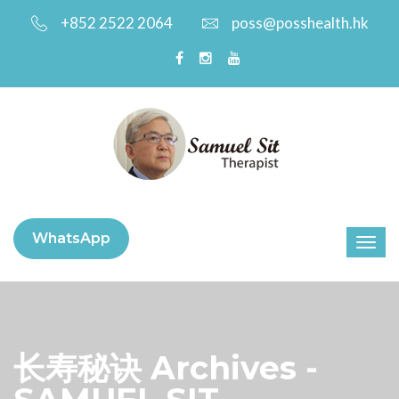
+852 2522 2064
poss@posshealth.hk
WhatsApp
长寿秘诀 Archives -