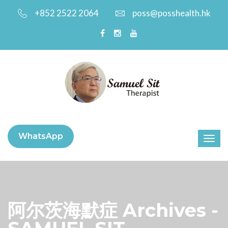
+852 2522 2064
poss@posshealth.hk
WhatsApp
阿尔茨海默症 Archives -