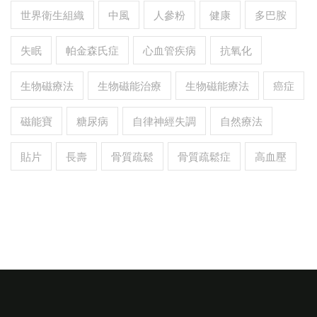
世界衛生組織
中風
人參粉
健康
多巴胺
失眠
帕金森氏症
心血管疾病
抗氧化
生物磁療法
生物磁能治療
生物磁能療法
癌症
磁能寶
糖尿病
自律神經失調
自然療法
貼片
長壽
骨質疏鬆
骨質疏鬆症
高血壓