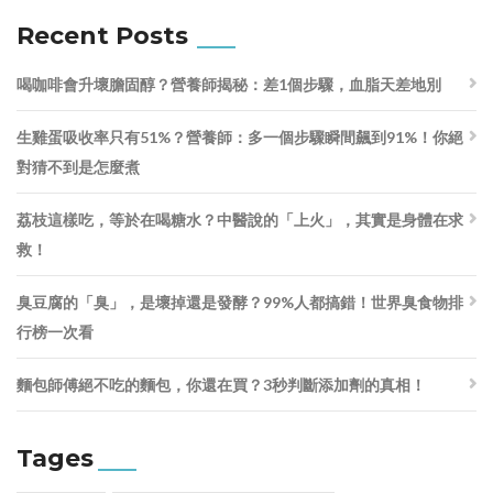
Recent Posts
喝咖啡會升壞膽固醇？營養師揭秘：差1個步驟，血脂天差地別
生雞蛋吸收率只有51%？營養師：多一個步驟瞬間飆到91%！你絕
對猜不到是怎麼煮
荔枝這樣吃，等於在喝糖水？中醫說的「上火」，其實是身體在求
救！
臭豆腐的「臭」，是壞掉還是發酵？99%人都搞錯！世界臭食物排
行榜一次看
麵包師傅絕不吃的麵包，你還在買？3秒判斷添加劑的真相！
Tages