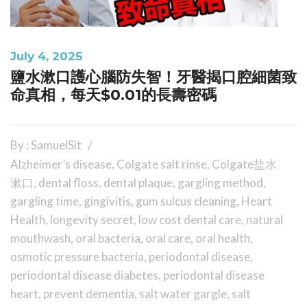
July 4, 2025
鹽水漱口護心腦防失智！牙醫揭口腔細菌致
命真相，每天$0.01的長壽密碼
By : SamuelSit
Alzheimer’s disease
,
Colgate salt rinse
,
Colgate盐水
漱口
,
dental floss
,
dental plaque
,
gargling method
,
gargling time
,
gingivitis
,
gum sulcus cleaning
,
Heart
Health
,
longevity secret
,
low cost dental care
,
natural
mouthwash
,
oral bacteria
,
oral care
,
oral health
,
osmotic pressure bacteria
,
periodontal disease
,
periodontal disease diabetes
,
periodontal disease
heart
,
prevent dementia
,
salt water gargle
,
salt