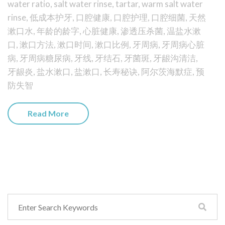
water ratio
,
salt water rinse
,
tartar
,
warm salt water
rinse
,
低成本护牙
,
口腔健康
,
口腔护理
,
口腔细菌
,
天然
漱口水
,
年龄的龄字
,
心脏健康
,
渗透压杀菌
,
温盐水漱
口
,
漱口方法
,
漱口时间
,
漱口比例
,
牙周病
,
牙周病心脏
病
,
牙周病糖尿病
,
牙线
,
牙结石
,
牙菌斑
,
牙龈沟清洁
,
牙龈炎
,
盐水漱口
,
盐漱口
,
长寿秘诀
,
阿尔茨海默症
,
预
防失智
Read More