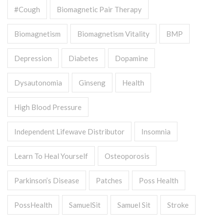
#cough
Biomagnetic Pair Therapy
Biomagnetism
Biomagnetism Vitality
BMP
Depression
Diabetes
Dopamine
Dysautonomia
Ginseng
Health
High Blood Pressure
Independent Lifewave Distributor
Insomnia
Learn To Heal Yourself
Osteoporosis
Parkinson’s Disease
Patches
Poss Health
PossHealth
SamuelSit
Samuel Sit
Stroke