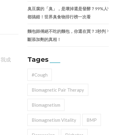
臭豆腐的「臭」，是壞掉還是發酵？99%人
都搞錯！世界臭食物排行榜一次看
麵包師傅絕不吃的麵包，你還在買？3秒判
斷添加劑的真相！
Tages
自我成
#cough
Biomagnetic Pair Therapy
Biomagnetism
Biomagnetism Vitality
BMP