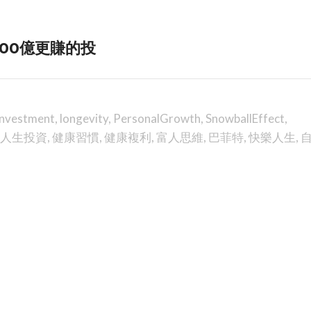
00億更賺的投
Investment
,
longevity
,
PersonalGrowth
,
SnowballEffect
,
人生投資
,
健康習慣
,
健康複利
,
富人思維
,
巴菲特
,
快樂人生
,