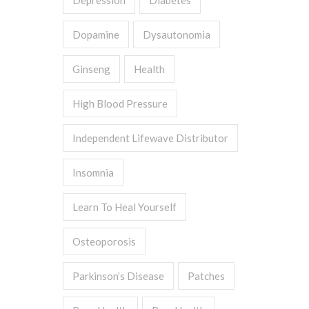
Depression
Diabetes
Dopamine
Dysautonomia
Ginseng
Health
High Blood Pressure
Independent Lifewave Distributor
Insomnia
Learn To Heal Yourself
Osteoporosis
Parkinson’s Disease
Patches