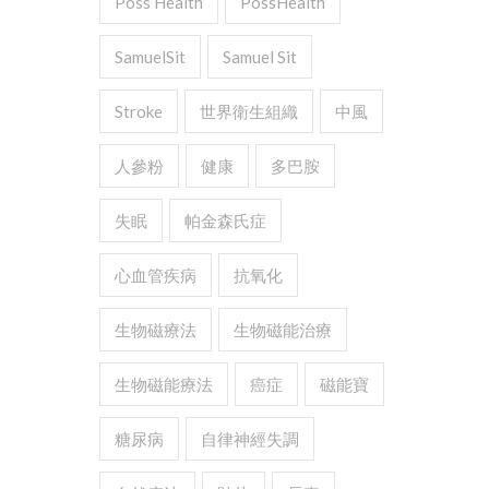
Poss Health
PossHealth
SamuelSit
Samuel Sit
Stroke
世界衛生組織
中風
人參粉
健康
多巴胺
失眠
帕金森氏症
心血管疾病
抗氧化
生物磁療法
生物磁能治療
生物磁能療法
癌症
磁能寶
糖尿病
自律神經失調