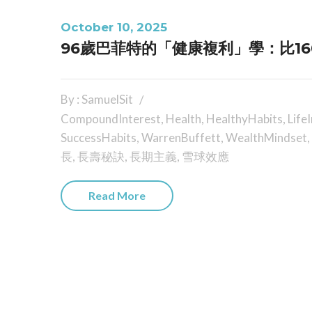
October 10, 2025
96歲巴菲特的「健康複利」學：比16
By : SamuelSit
CompoundInterest
,
Health
,
HealthyHabits
,
Life
SuccessHabits
,
WarrenBuffett
,
WealthMindset
,
長
,
長壽秘訣
,
長期主義
,
雪球效應
Read More