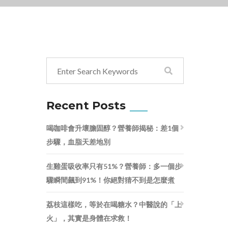
Recent Posts
喝咖啡會升壞膽固醇？營養師揭秘：差1個
步驟，血脂天差地別
生雞蛋吸收率只有51%？營養師：多一個步
驟瞬間飆到91%！你絕對猜不到是怎麼煮
荔枝這樣吃，等於在喝糖水？中醫說的「上
火」，其實是身體在求救！