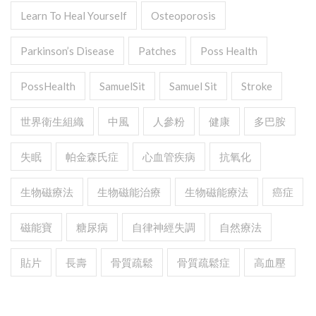
Learn To Heal Yourself
Osteoporosis
Parkinson’s Disease
Patches
Poss Health
PossHealth
SamuelSit
Samuel Sit
Stroke
世界衛生組織
中風
人參粉
健康
多巴胺
失眠
帕金森氏症
心血管疾病
抗氧化
生物磁療法
生物磁能治療
生物磁能療法
癌症
磁能寶
糖尿病
自律神經失調
自然療法
貼片
長壽
骨質疏鬆
骨質疏鬆症
高血壓