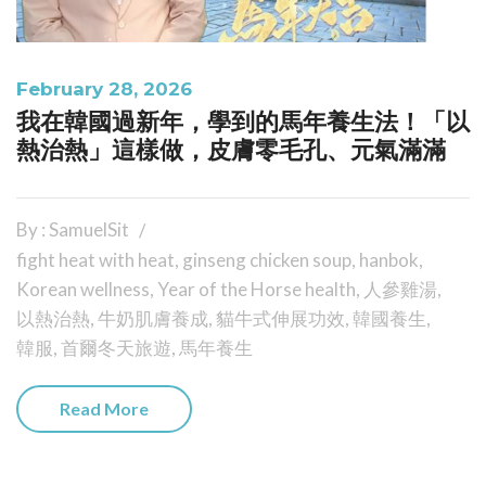
February 28, 2026
我在韓國過新年，學到的馬年養生法！「以
熱治熱」這樣做，皮膚零毛孔、元氣滿滿
By : SamuelSit
fight heat with heat
,
ginseng chicken soup
,
hanbok
,
Korean wellness
,
Year of the Horse health
,
人參雞湯
,
以熱治熱
,
牛奶肌膚養成
,
貓牛式伸展功效
,
韓國養生
,
韓服
,
首爾冬天旅遊
,
馬年養生
Read More