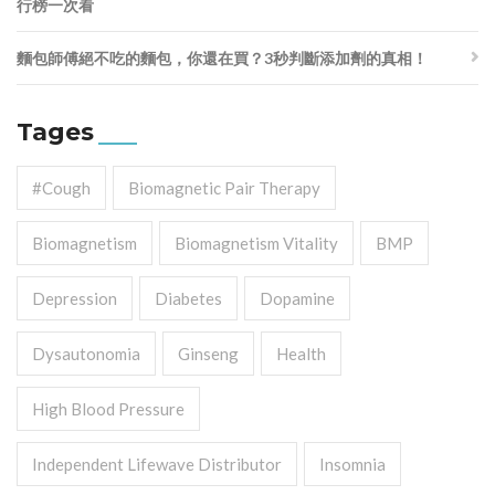
行榜一次看
麵包師傅絕不吃的麵包，你還在買？3秒判斷添加劑的真相！
Tages
#cough
Biomagnetic Pair Therapy
Biomagnetism
Biomagnetism Vitality
BMP
Depression
Diabetes
Dopamine
Dysautonomia
Ginseng
Health
High Blood Pressure
Independent Lifewave Distributor
Insomnia