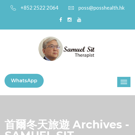
+852 2522 2064
poss@posshealth.hk
WhatsApp
首爾冬天旅遊 Archives -