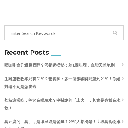
Recent Posts
喝咖啡會升壞膽固醇？營養師揭秘：差1個步驟，血脂天差地別
生雞蛋吸收率只有51%？營養師：多一個步驟瞬間飆到91%！你絕
對猜不到是怎麼煮
荔枝這樣吃，等於在喝糖水？中醫說的「上火」，其實是身體在求
救！
臭豆腐的「臭」，是壞掉還是發酵？99%人都搞錯！世界臭食物排