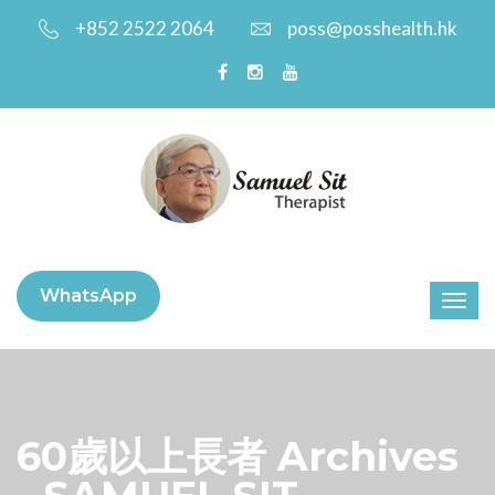
+852 2522 2064
poss@posshealth.hk
WhatsApp
60歲以上長者 Archives