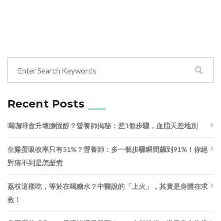
Recent Posts
喝咖啡會升壞膽固醇？營養師揭秘：差1個步驟，血脂天差地別
生雞蛋吸收率只有51%？營養師：多一個步驟瞬間飆到91%！你絕
對猜不到是怎麼煮
荔枝這樣吃，等於在喝糖水？中醫說的「上火」，其實是身體在求
救！