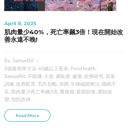
April 8, 2025
肌肉量少40%，死亡率飆3倍！現在開始改
善永遠不晚!
By : SamuelSit
3個最簡單方法
,
60歲以上長者
,
PossHealth
,
SamuelSit
,
不鍛煉
,
久坐
,
俯臥撐
,
健康
,
哈弗研究
,
居家
訓練
,
改善駝背
,
毛巾划船
,
深蹲
,
生物磁能療法
,
睡眠不
足
,
肌肉量少死亡率飆3倍
,
重複做
,
長期節食
,
開始改
變
,
預防跌倒
Read More