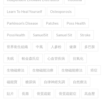
Learn To Heal Yourself
Osteoporosis
Parkinson’s Disease
Patches
Poss Health
PossHealth
SamuelSit
Samuel Sit
Stroke
世界衛生組織
中風
人參粉
健康
多巴胺
失眠
帕金森氏症
心血管疾病
抗氧化
生物磁療法
生物磁能治療
生物磁能療法
癌症
磁能寶
糖尿病
自律神經失調
自然療法
貼片
長壽
骨質疏鬆
骨質疏鬆症
高血壓