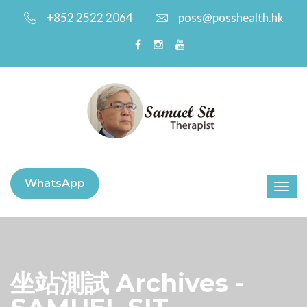
+852 2522 2064
poss@posshealth.hk
WhatsApp
坐站測試 Archives -