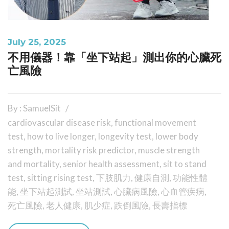
July 25, 2025
不用儀器！靠「坐下站起」測出你的心臟死
亡風險
By : SamuelSit
cardiovascular disease risk
,
functional movement
test
,
how to live longer
,
longevity test
,
lower body
strength
,
mortality risk predictor
,
muscle strength
and mortality
,
senior health assessment
,
sit to stand
test
,
sitting rising test
,
下肢肌力
,
健康自測
,
功能性體
能
,
坐下站起測試
,
坐站測試
,
心臟病風險
,
心血管疾病
,
死亡風險
,
老人健康
,
肌少症
,
跌倒風險
,
長壽指標