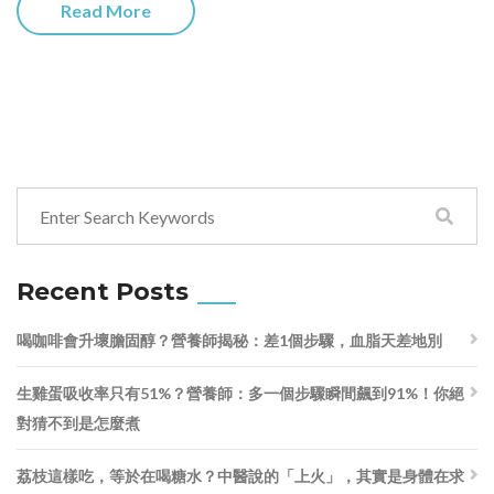
Read More
Recent Posts
喝咖啡會升壞膽固醇？營養師揭秘：差1個步驟，血脂天差地別
生雞蛋吸收率只有51%？營養師：多一個步驟瞬間飆到91%！你絕
對猜不到是怎麼煮
荔枝這樣吃，等於在喝糖水？中醫說的「上火」，其實是身體在求