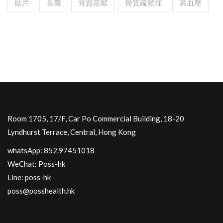
貼片
長壽
骨質疏鬆
骨質疏鬆症
高血壓
Room 1705, 17/F, Car Po Commercial Building, 18-20
Lyndhurst Terrace, Central, Hong Kong
whatsApp: 852.97451018
WeChat: Poss-hk
Line: poss-hk
poss@posshealth.hk