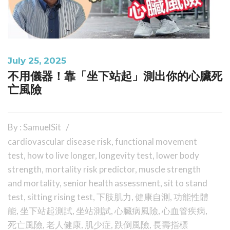
July 25, 2025
不用儀器！靠「坐下站起」測出你的心臟死
亡風險
By : SamuelSit
cardiovascular disease risk
,
functional movement
test
,
how to live longer
,
longevity test
,
lower body
strength
,
mortality risk predictor
,
muscle strength
and mortality
,
senior health assessment
,
sit to stand
test
,
sitting rising test
,
下肢肌力
,
健康自測
,
功能性體
能
,
坐下站起測試
,
坐站測試
,
心臟病風險
,
心血管疾病
,
死亡風險
,
老人健康
,
肌少症
,
跌倒風險
,
長壽指標