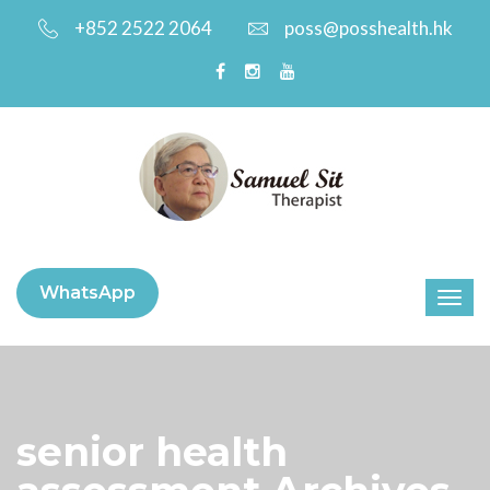
+852 2522 2064
poss@posshealth.hk
WhatsApp
senior health