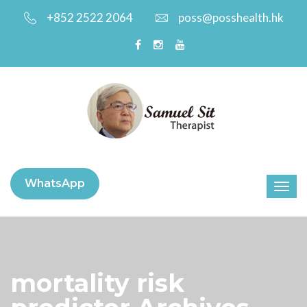
+852 2522 2064
poss@posshealth.hk
WhatsApp
mortality risk