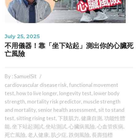
July 25, 2025
不用儀器！靠「坐下站起」測出你的心臟死
亡風險
By : SamuelSit
cardiovascular disease risk
,
functional movement
test
,
how to live longer
,
longevity test
,
lower body
strength
,
mortality risk predictor
,
muscle strength
and mortality
,
senior health assessment
,
sit to stand
test
,
sitting rising test
,
下肢肌力
,
健康自測
,
功能性體
能
,
坐下站起測試
,
坐站測試
,
心臟病風險
,
心血管疾病
,
死亡風險
,
老人健康
,
肌少症
,
跌倒風險
,
長壽指標