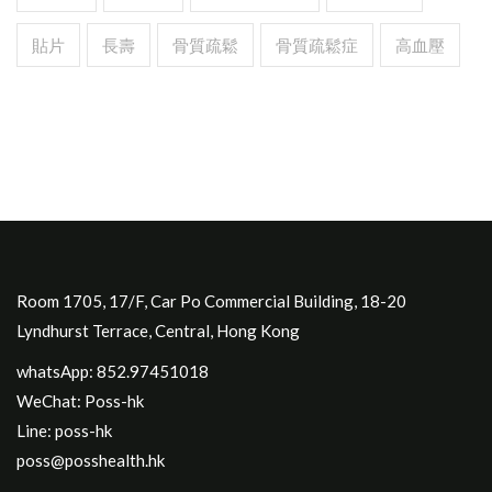
貼片
長壽
骨質疏鬆
骨質疏鬆症
高血壓
Room 1705, 17/F, Car Po Commercial Building, 18-20
Lyndhurst Terrace, Central, Hong Kong
whatsApp: 852.97451018
WeChat: Poss-hk
Line: poss-hk
poss@posshealth.hk