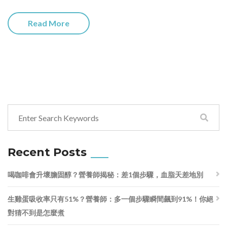
Read More
Recent Posts
喝咖啡會升壞膽固醇？營養師揭秘：差1個步驟，血脂天差地別
生雞蛋吸收率只有51%？營養師：多一個步驟瞬間飆到91%！你絕
對猜不到是怎麼煮