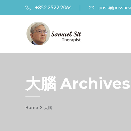
+852 2522 2064
poss@posshea
大腦 Archives
Home
大腦