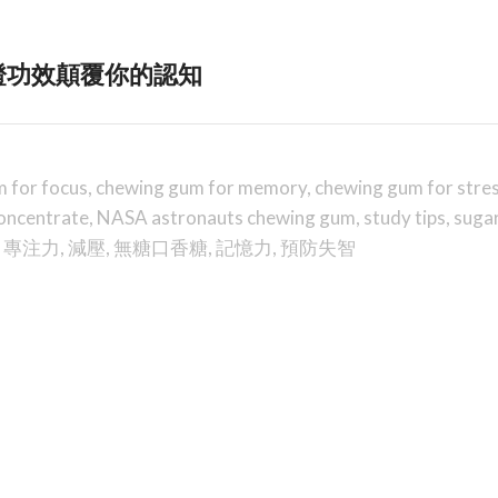
證功效顛覆你的認知
 for focus
,
chewing gum for memory
,
chewing gum for stre
oncentrate
,
NASA astronauts chewing gum
,
study tips
,
suga
,
專注力
,
減壓
,
無糖口香糖
,
記憶力
,
預防失智