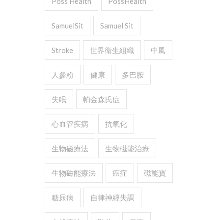
Poss Health
PossHealth
SamuelSit
Samuel Sit
Stroke
世界衛生組織
中風
人參粉
健康
多巴胺
失眠
帕金森氏症
心血管疾病
抗氧化
生物磁療法
生物磁能治療
生物磁能療法
癌症
磁能寶
糖尿病
自律神經失調