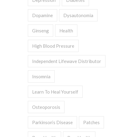
Depression
Diabetes
Dopamine
Dysautonomia
Ginseng
Health
High Blood Pressure
Independent Lifewave Distributor
Insomnia
Learn To Heal Yourself
Osteoporosis
Parkinson’s Disease
Patches