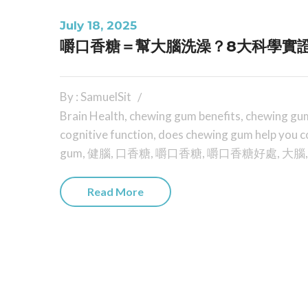
July 18, 2025
嚼口香糖＝幫大腦洗澡？8大科學實
By : SamuelSit
Brain Health
,
chewing gum benefits
,
chewing gum
cognitive function
,
does chewing gum help you c
gum
,
健腦
,
口香糖
,
嚼口香糖
,
嚼口香糖好處
,
大腦
Read More