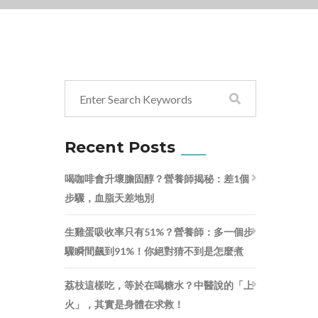
Recent Posts
喝咖啡會升壞膽固醇？營養師揭秘：差1個
步驟，血脂天差地別
生雞蛋吸收率只有51%？營養師：多一個步
驟瞬間飆到91%！你絕對猜不到是怎麼煮
荔枝這樣吃，等於在喝糖水？中醫說的「上
火」，其實是身體在求救！