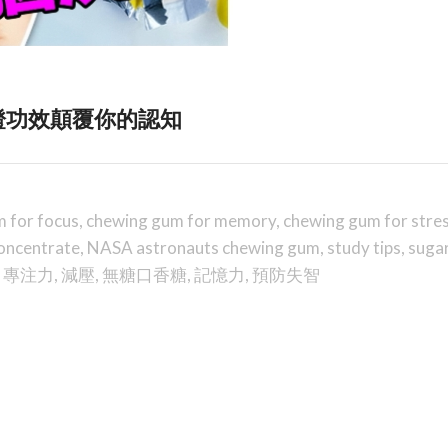
證功效顛覆你的認知
 for focus
,
chewing gum for memory
,
chewing gum for stre
oncentrate
,
NASA astronauts chewing gum
,
study tips
,
suga
,
專注力
,
減壓
,
無糖口香糖
,
記憶力
,
預防失智