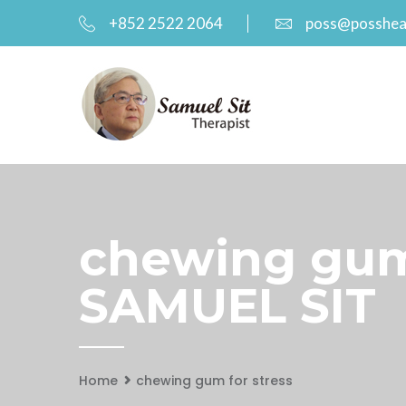
+852 2522 2064
poss@posshea
chewing gum 
SAMUEL SIT
Home
chewing gum for stress