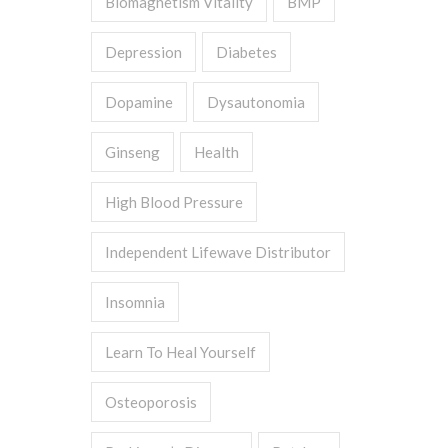
Biomagnetism Vitality
BMP
Depression
Diabetes
Dopamine
Dysautonomia
Ginseng
Health
High Blood Pressure
Independent Lifewave Distributor
Insomnia
Learn To Heal Yourself
Osteoporosis