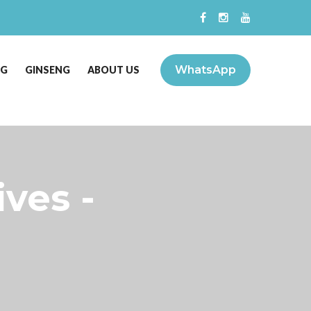
WhatsApp
NG
GINSENG
ABOUT US
ves -