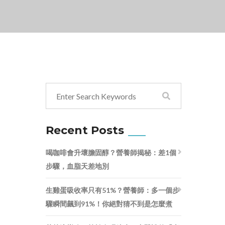
Recent Posts
喝咖啡會升壞膽固醇？營養師揭秘：差1個
步驟，血脂天差地別
生雞蛋吸收率只有51%？營養師：多一個步
驟瞬間飆到91%！你絕對猜不到是怎麼煮