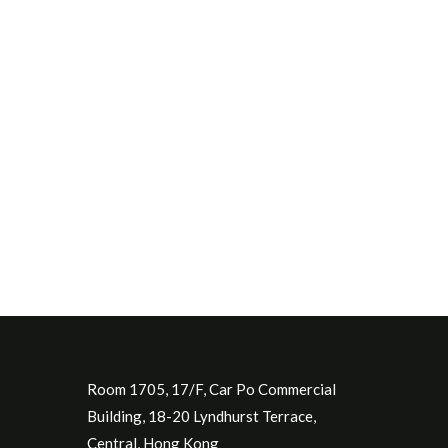
Room 1705, 17/F, Car Po Commercial
Building, 18-20 Lyndhurst Terrace,
Central, Hong Kong