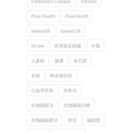
Parkinson’s Disease
Patches
Poss Health
PossHealth
SamuelSit
Samuel Sit
Stroke
世界衛生組織
中風
人參粉
健康
多巴胺
失眠
帕金森氏症
心血管疾病
抗氧化
生物磁療法
生物磁能治療
生物磁能療法
癌症
磁能寶