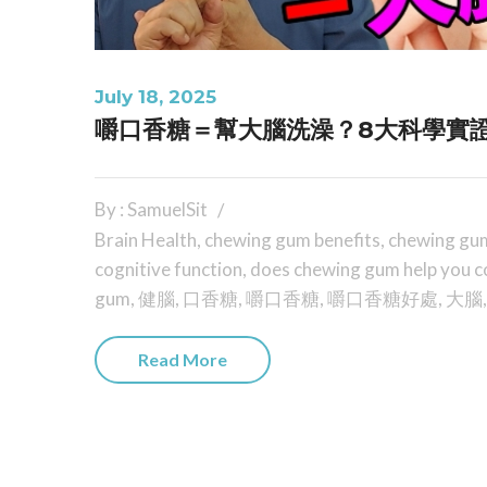
July 18, 2025
嚼口香糖＝幫大腦洗澡？8大科學實
By : SamuelSit
Brain Health
,
chewing gum benefits
,
chewing gum
cognitive function
,
does chewing gum help you c
gum
,
健腦
,
口香糖
,
嚼口香糖
,
嚼口香糖好處
,
大腦
Read More