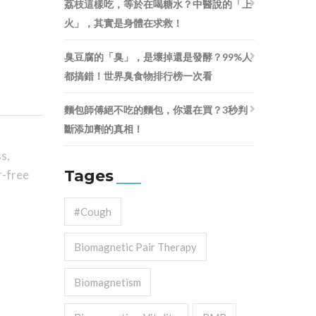
荔枝這樣吃，等於在喝糖水？中醫說的「上
火」，其實是身體在求救！
臭豆腐的「臭」，是壞掉還是發酵？99%人
都搞錯！世界臭食物排行榜一次看
麵包師傅絕不吃的麵包，你還在買？3秒判
斷添加劑的真相！
ss
,
Tages
r-free
#cough
Biomagnetic Pair Therapy
Biomagnetism