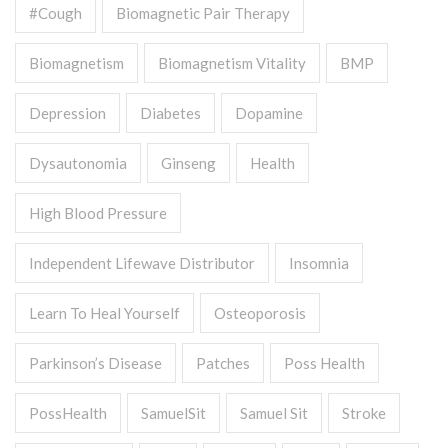
#cough
Biomagnetic Pair Therapy
Biomagnetism
Biomagnetism Vitality
BMP
Depression
Diabetes
Dopamine
Dysautonomia
Ginseng
Health
High Blood Pressure
Independent Lifewave Distributor
Insomnia
Learn To Heal Yourself
Osteoporosis
Parkinson’s Disease
Patches
Poss Health
PossHealth
SamuelSit
Samuel Sit
Stroke