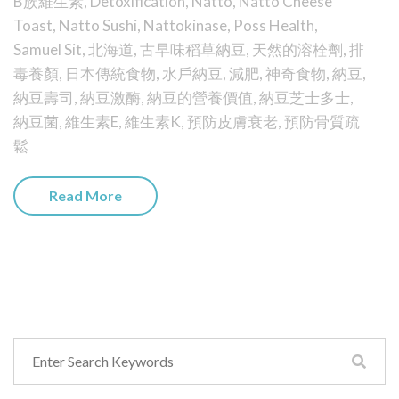
B族維生素
,
Detoxification
,
Natto
,
Natto Cheese
Toast
,
Natto Sushi
,
Nattokinase
,
Poss Health
,
Samuel Sit
,
北海道
,
古早味稻草納豆
,
天然的溶栓劑
,
排
毒養顏
,
日本傳統食物
,
水戶納豆
,
減肥
,
神奇食物
,
納豆
,
納豆壽司
,
納豆激酶
,
納豆的營養價值
,
納豆芝士多士
,
納豆菌
,
維生素E
,
維生素K
,
預防皮膚衰老
,
預防骨質疏
鬆
Read More