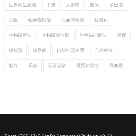
世界衛生組織
中風
人參粉
健康
多巴胺
失眠
帕金森氏症
心血管疾病
抗氧化
生物磁療法
生物磁能治療
生物磁能療法
癌症
磁能寶
糖尿病
自律神經失調
自然療法
貼片
長壽
骨質疏鬆
骨質疏鬆症
高血壓
Room 1705, 17/F, Car Po Commercial Building, 18-20