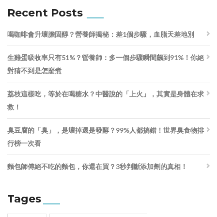
Recent Posts
喝咖啡會升壞膽固醇？營養師揭秘：差1個步驟，血脂天差地別
生雞蛋吸收率只有51%？營養師：多一個步驟瞬間飆到91%！你絕
對猜不到是怎麼煮
荔枝這樣吃，等於在喝糖水？中醫說的「上火」，其實是身體在求
救！
臭豆腐的「臭」，是壞掉還是發酵？99%人都搞錯！世界臭食物排
行榜一次看
麵包師傅絕不吃的麵包，你還在買？3秒判斷添加劑的真相！
Tages