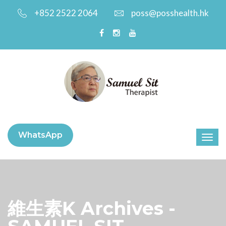
+852 2522 2064
poss@posshealth.hk
WhatsApp
維生素K Archives -