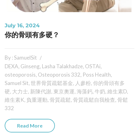
July 16, 2024
你的骨頭有多硬？
By : SamuelSit
DEXA
,
Ginseng
,
Lasha Talakhadze
,
OSTAi
,
osteoporosis
,
Osteoporosis 332
,
Poss Health
,
Samuel Sit
,
世界骨質疏鬆基金
,
人參粉
,
你的骨頭有多
硬
,
大力士
,
新陳代謝
,
東京奧運
,
海藻鈣
,
牛奶
,
維生素D
,
維生素K
,
負重運動
,
骨質疏鬆
,
骨質疏鬆自我檢查
,
骨鬆
332
Read More