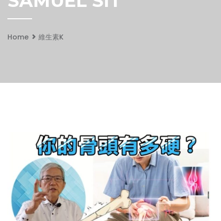
SAMUEL SIT
Home
維生素K