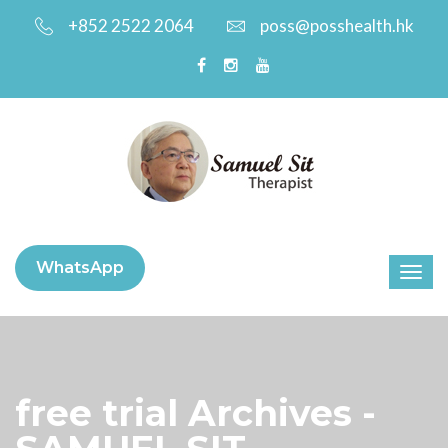
+852 2522 2064
poss@posshealth.hk
WhatsApp
free trial Archives -