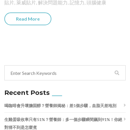
貼片
,
萊威貼片
,
解決問題能力
,
記憶力
,
頭腦健康
Read More
Recent Posts
喝咖啡會升壞膽固醇？營養師揭秘：差1個步驟，血脂天差地別
生雞蛋吸收率只有51%？營養師：多一個步驟瞬間飆到91%！你絕
對猜不到是怎麼煮