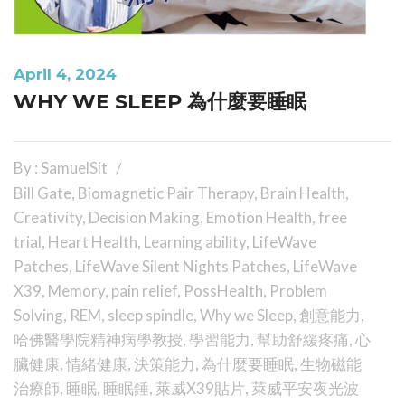
April 4, 2024
WHY WE SLEEP 為什麼要睡眠
By : SamuelSit
Bill Gate
,
Biomagnetic Pair Therapy
,
Brain Health
,
Creativity
,
Decision Making
,
Emotion Health
,
free
trial
,
Heart Health
,
Learning ability
,
LifeWave
Patches
,
LifeWave Silent Nights Patches
,
LifeWave
X39
,
Memory
,
pain relief
,
PossHealth
,
Problem
Solving
,
REM
,
sleep spindle
,
Why we Sleep
,
創意能力
,
哈佛醫學院精神病學教授
,
學習能力
,
幫助舒緩疼痛
,
心
臟健康
,
情緒健康
,
決策能力
,
為什麼要睡眠
,
生物磁能
治療師
,
睡眠
,
睡眠錘
,
萊威X39貼片
,
萊威平安夜光波