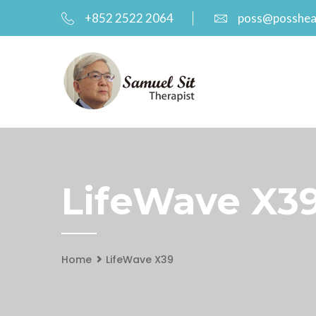
+852 2522 2064
poss@posshea
LifeWave X39
Home
LifeWave X39