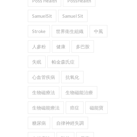
Poss Health
PossHealth
SamuelSit
Samuel Sit
Stroke
世界衛生組織
中風
人參粉
健康
多巴胺
失眠
帕金森氏症
心血管疾病
抗氧化
生物磁療法
生物磁能治療
生物磁能療法
癌症
磁能寶
糖尿病
自律神經失調