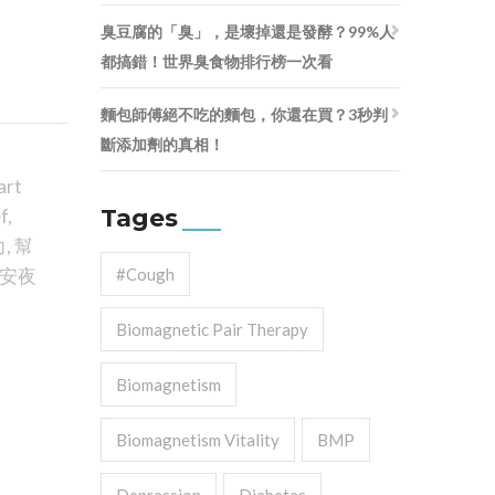
臭豆腐的「臭」，是壞掉還是發酵？99%人
都搞錯！世界臭食物排行榜一次看
麵包師傅絕不吃的麵包，你還在買？3秒判
斷添加劑的真相！
art
Tages
ef
,
力
,
幫
安夜
#cough
Biomagnetic Pair Therapy
Biomagnetism
Biomagnetism Vitality
BMP