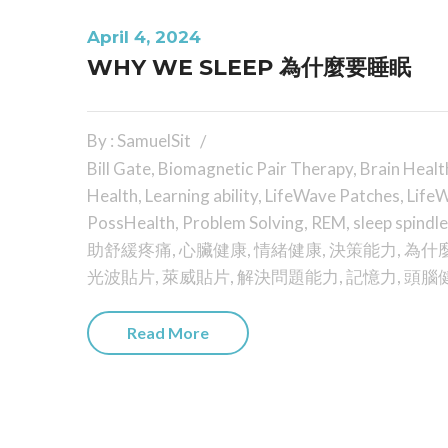
April 4, 2024
WHY WE SLEEP 為什麼要睡眠
By : SamuelSit
Bill Gate
,
Biomagnetic Pair Therapy
,
Brain Healt
Health
,
Learning ability
,
LifeWave Patches
,
LifeW
PossHealth
,
Problem Solving
,
REM
,
sleep spindle
助舒緩疼痛
,
心臟健康
,
情緒健康
,
決策能力
,
為什
光波貼片
,
萊威貼片
,
解決問題能力
,
記憶力
,
頭腦
Read More