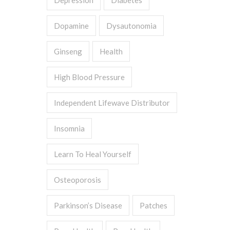
Depression
Diabetes
Dopamine
Dysautonomia
Ginseng
Health
High Blood Pressure
Independent Lifewave Distributor
Insomnia
Learn To Heal Yourself
Osteoporosis
Parkinson’s Disease
Patches