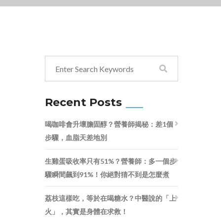
Recent Posts
喝咖啡會升壞膽固醇？營養師揭秘：差1個
步驟，血脂天差地別
生雞蛋吸收率只有51%？營養師：多一個步
驟瞬間飆到91%！你絕對猜不到是怎麼煮
荔枝這樣吃，等於在喝糖水？中醫說的「上
火」，其實是身體在求救！