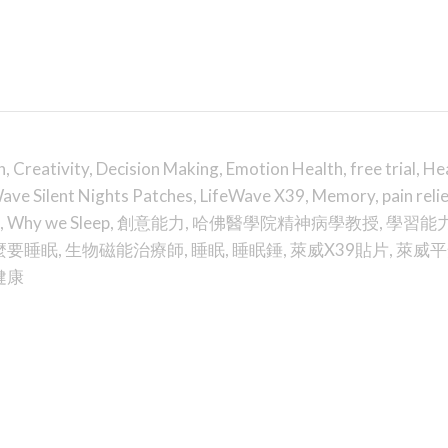
h
,
Creativity
,
Decision Making
,
Emotion Health
,
free trial
,
He
ave Silent Nights Patches
,
LifeWave X39
,
Memory
,
pain reli
,
Why we Sleep
,
創意能力
,
哈佛醫學院精神病學教授
,
學習能
麼要睡眠
,
生物磁能治療師
,
睡眠
,
睡眠錘
,
萊威X39貼片
,
萊威平
健康