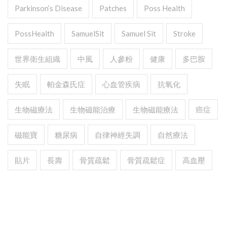
Parkinson’s Disease
Patches
Poss Health
PossHealth
SamuelSit
Samuel Sit
Stroke
世界衛生組織
中風
人參粉
健康
多巴胺
失眠
帕金森氏症
心血管疾病
抗氧化
生物磁療法
生物磁能治療
生物磁能療法
癌症
磁能寶
糖尿病
自律神經失調
自然療法
貼片
長壽
骨質疏鬆
骨質疏鬆症
高血壓