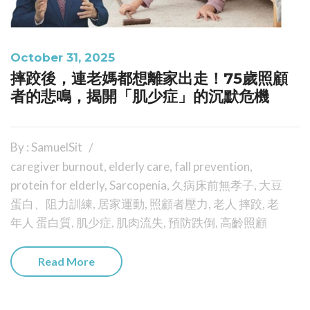
October 31, 2025
摔跤後，連老媽都想離家出走！75歲照顧
者的悲鳴，揭開「肌少症」的沉默危機
By : SamuelSit
caregiver burnout
,
elderly care
,
fall prevention
,
protein for elderly
,
Sarcopenia
,
久病床前無孝子
,
大豆
蛋白、阻力訓練
,
居家運動
,
照顧者壓力
,
老人 摔跤
,
老
年人 蛋白質
,
肌少症
,
肌肉流失
,
預防跌倒
,
高齡照顧
Read More