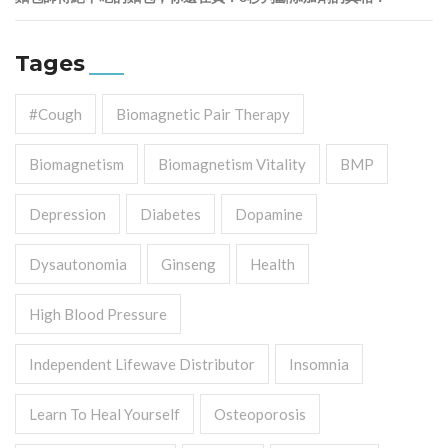
Tages
#cough
Biomagnetic Pair Therapy
Biomagnetism
Biomagnetism Vitality
BMP
Depression
Diabetes
Dopamine
Dysautonomia
Ginseng
Health
High Blood Pressure
Independent Lifewave Distributor
Insomnia
Learn To Heal Yourself
Osteoporosis