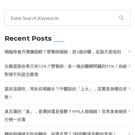
Recent Posts
喝咖啡會升壞膽固醇？營養師揭秘：差1個步驟，血脂天差地別
生雞蛋吸收率只有51%？營養師：多一個步驟瞬間飆到91%！你絕
對猜不到是怎麼煮
荔枝這樣吃，等於在喝糖水？中醫說的「上火」，其實是身體在求
救！
臭豆腐的「臭」，是壞掉還是發酵？99%人都搞錯！世界臭食物排
行榜一次看
麵包師傅絕不吃的麵包，你還在買？3秒判斷添加劑的真相！