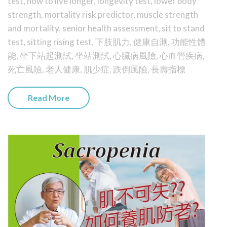
test
,
how to live longer
,
longevity test
,
lower body
strength
,
mortality risk predictor
,
muscle strength
and mortality
,
senior health assessment
,
sit to stand
test
,
sitting rising test
,
下肢肌力
,
健康自測
,
功能性體
能
,
坐下站起測試
,
坐站測試
,
心臟病風險
,
心血管疾病
,
死亡風險
,
老人健康
,
肌少症
,
跌倒風險
,
長壽指標
Read More