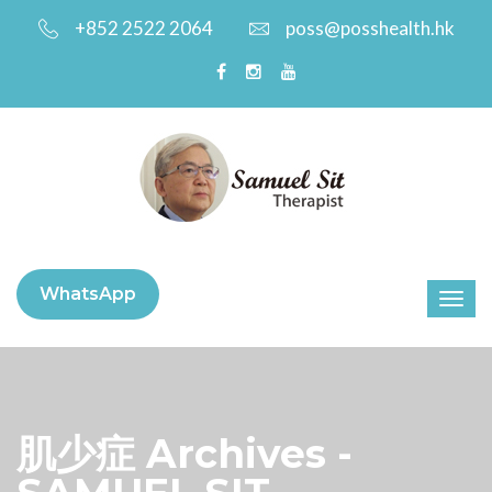
+852 2522 2064
poss@posshealth.hk
WhatsApp
肌少症 Archives -