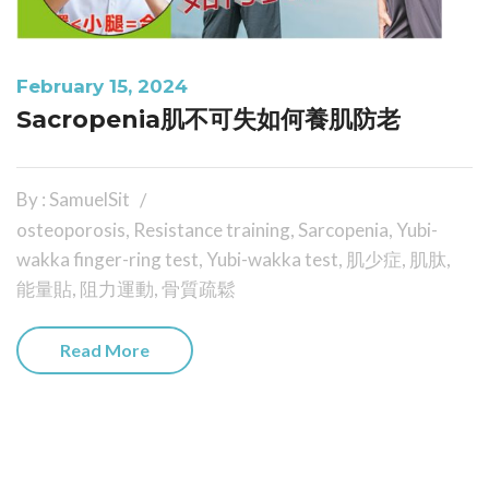
February 15, 2024
Sacropenia肌不可失如何養肌防老
By : SamuelSit
osteoporosis
,
Resistance training
,
Sarcopenia
,
Yubi-
wakka finger-ring test
,
Yubi-wakka test
,
肌少症
,
肌肽
,
能量貼
,
阻力運動
,
骨質疏鬆
Read More