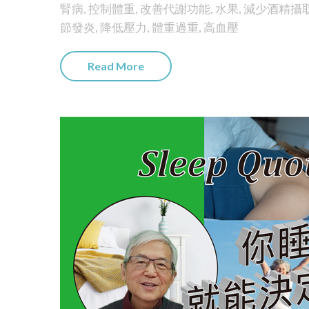
腎病
,
控制體重
,
改善代謝功能
,
水果
,
減少酒精攝
節發炎
,
降低壓力
,
體重過重
,
高血壓
Read More