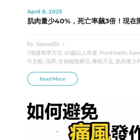
April 8, 2025
肌肉量少40%，死亡率飆3倍！現在
By : SamuelSit
3個最簡單方法
,
60歲以上長者
,
PossHealth
,
Samu
巾划船
,
深蹲
,
生物磁能療法
,
睡眠不足
,
肌肉量少
Read More