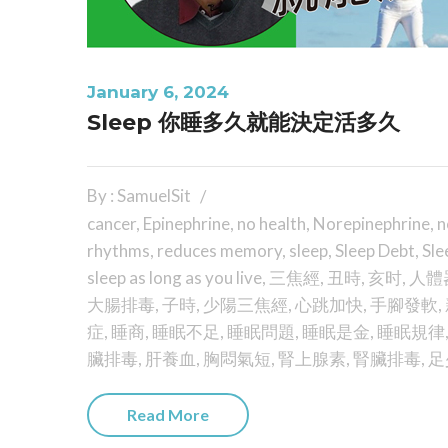
January 6, 2024
Sleep 你睡多久就能決定活多久
By : SamuelSit
cancer
,
Epinephrine
,
no health
,
Norepinephrine
,
n
rhythms
,
reduces memory
,
sleep
,
Sleep Debt
,
Sle
sleep as long as you live
,
三焦經
,
丑時
,
亥时
,
人體
大腸排毒
,
子時
,
少陽三焦經
,
心跳加快
,
手腳發軟
,
症
,
睡商
,
睡眠不足
,
睡眠問題
,
睡眠是金
,
睡眠規律
臟排毒
,
肝養血
,
胸悶氣短
,
腎上腺素
,
腎臟排毒
,
足
Read More