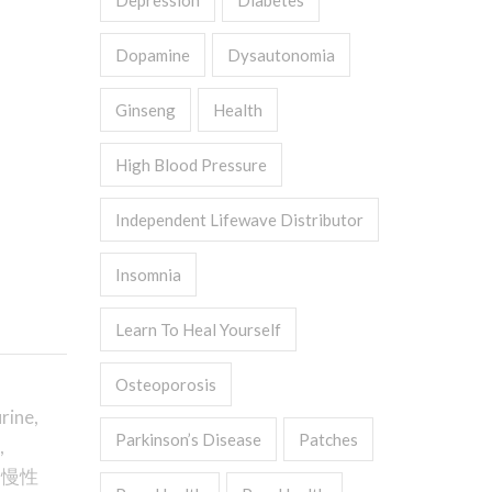
Depression
Diabetes
Dopamine
Dysautonomia
Ginseng
Health
High Blood Pressure
Independent Lifewave Distributor
Insomnia
Learn To Heal Yourself
Osteoporosis
urine
,
Parkinson’s Disease
Patches
,
,
慢性