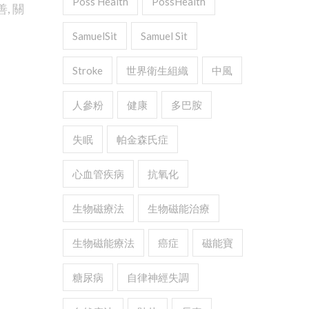
Poss Health
PossHealth
善
,
關
SamuelSit
Samuel Sit
Stroke
世界衛生組織
中風
人參粉
健康
多巴胺
失眠
帕金森氏症
心血管疾病
抗氧化
生物磁療法
生物磁能治療
生物磁能療法
癌症
磁能寶
糖尿病
自律神經失調