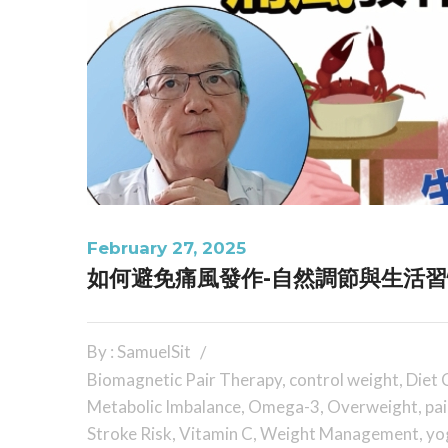
February 27, 2025
如何避免痛風發作-自然調節與生活
By : SamuelSit
Biomagnetic Pair Therapy
,
control weight
,
Diet 
Metabolic Imbalance
,
Omega-3
,
Overweight
,
pa
Stroke Risk
,
Vitamin C
,
Weight Management
,
yo