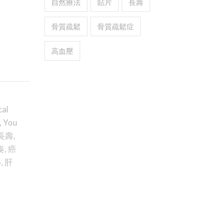
自然療法
貼片
長壽
骨質疏鬆
骨質疏鬆症
高血壓
cal
,
You
長壽
,
奏
,
癌
心
,
肝