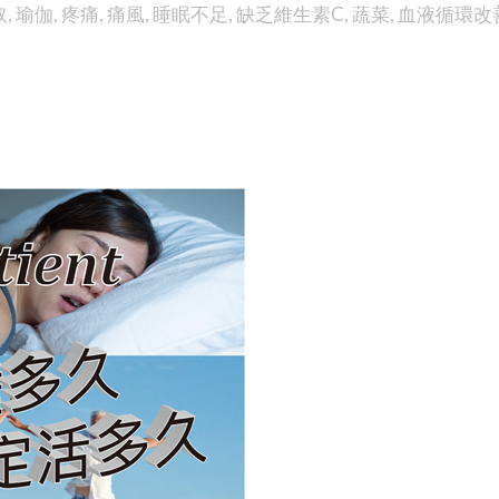
取
,
瑜伽
,
疼痛
,
痛風
,
睡眠不足
,
缺乏維生素C
,
蔬菜
,
血液循環改