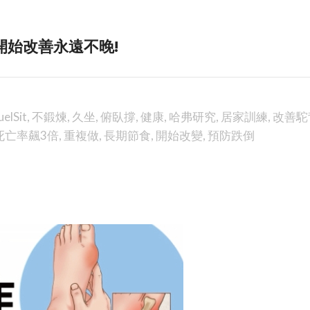
開始改善永遠不晚!
elSit
,
不鍛煉
,
久坐
,
俯臥撐
,
健康
,
哈弗研究
,
居家訓練
,
改善駝
死亡率飆3倍
,
重複做
,
長期節食
,
開始改變
,
預防跌倒