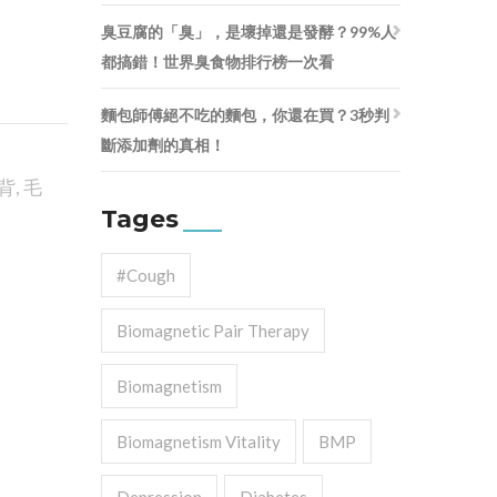
臭豆腐的「臭」，是壞掉還是發酵？99%人
都搞錯！世界臭食物排行榜一次看
麵包師傅絕不吃的麵包，你還在買？3秒判
斷添加劑的真相！
背
,
毛
Tages
#cough
Biomagnetic Pair Therapy
Biomagnetism
Biomagnetism Vitality
BMP