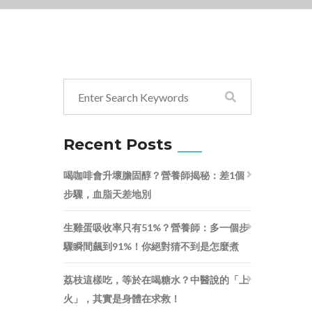
Recent Posts
喝咖啡會升壞膽固醇？營養師揭秘：差1個
步驟，血脂天差地別
生雞蛋吸收率只有51%？營養師：多一個步
驟瞬間飆到91%！你絕對猜不到是怎麼煮
荔枝這樣吃，等於在喝糖水？中醫說的「上
火」，其實是身體在求救！