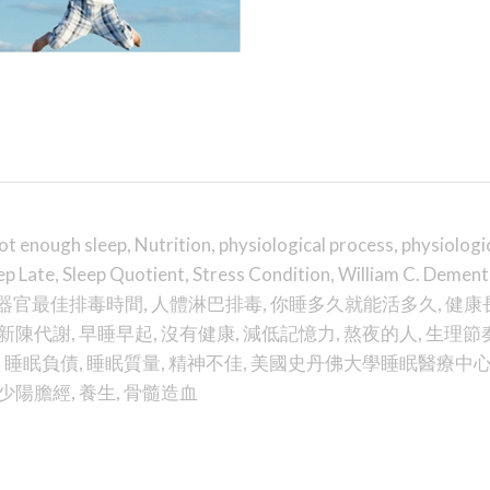
ot enough sleep
,
Nutrition
,
physiological process
,
physiologi
ep Late
,
Sleep Quotient
,
Stress Condition
,
William C. Dement
器官最佳排毒時間
,
人體淋巴排毒
,
你睡多久就能活多久
,
健康
新陳代謝
,
早睡早起
,
沒有健康
,
減低記憶力
,
熬夜的人
,
生理節
,
睡眠負債
,
睡眠質量
,
精神不佳
,
美國史丹佛大學睡眠醫療中
少陽膽經
,
養生
,
骨髓造血